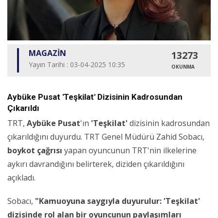
MAGAZİN
13273
Yayın Tarihi : 03-04-2025 10:35
OKUNMA
Aybüke Pusat 'Teşkilat' Dizisinin Kadrosundan
Çıkarıldı
TRT,
Aybüke Pusat
'ın
'Teşkilat'
dizisinin kadrosundan
çıkarıldığını duyurdu. TRT Genel Müdürü Zahid Sobacı,
boykot çağrısı
yapan oyuncunun TRT'nin ilkelerine
aykırı davrandığını belirterek, diziden çıkarıldığını
açıkladı.
Sobacı,
"Kamuoyuna saygıyla duyurulur: 'Teşkilat'
dizisinde rol alan bir oyuncunun paylaşımları