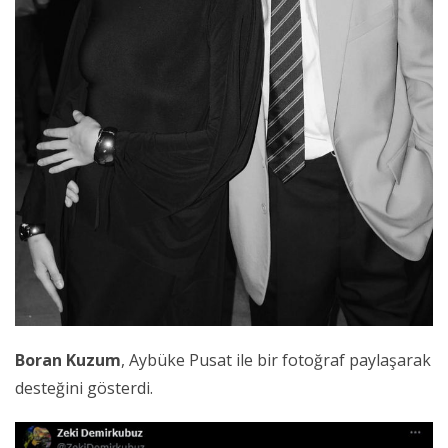
Boran Kuzum
, Aybüke Pusat ile bir fotoğraf paylaşarak
desteğini gösterdi.