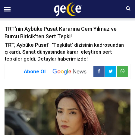
06 AĞUSTOS Perşembe 04:32
TRT'nin Aybüke Pusat Kararına Cem Yılmaz ve
Burcu Biricik'ten Sert Tepki!
TRT, Aybüke Pusat'ı 'Teşkilat' dizisinin kadrosundan
çıkardı. Sanat dünyasından kararı eleştiren sert
tepkiler geldi. Detaylar haberimizde!
Abone Ol