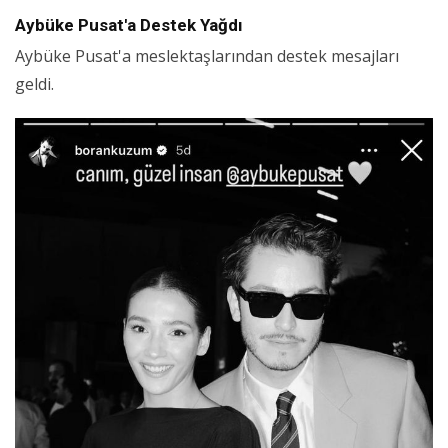
Aybüke Pusat'a Destek Yağdı
Aybüke Pusat'a meslektaşlarından destek mesajları
geldi.