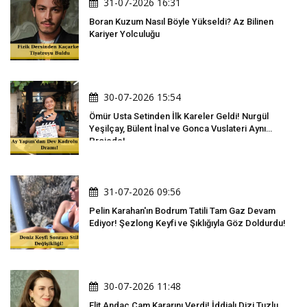
31-07-2026 16:31
Boran Kuzum Nasıl Böyle Yükseldi? Az Bilinen
Kariyer Yolculuğu
30-07-2026 15:54
Ömür Usta Setinden İlk Kareler Geldi! Nurgül
Yeşilçay, Bülent İnal ve Gonca Vuslateri Aynı
Projede!
31-07-2026 09:56
Pelin Karahan'ın Bodrum Tatili Tam Gaz Devam
Ediyor! Şezlong Keyfi ve Şıklığıyla Göz Doldurdu!
30-07-2026 11:48
Elit Andaç Çam Kararını Verdi! İddialı Dizi Tuzlu