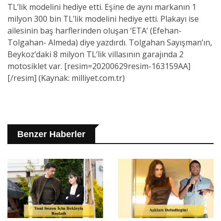
TL’lik modelini hediye etti. Eşine de aynı markanın 1
milyon 300 bin TL’lik modelini hediye etti. Plakayı ise
ailesinin baş harflerinden oluşan ‘ETA’ (Efehan-
Tolgahan- Almeda) diye yazdırdı. Tolgahan Sayışman’ın,
Beykoz’daki 8 milyon TL’lik villasının garajında 2
motosiklet var. [resim=20200629resim-163159AA]
[/resim] (Kaynak: milliyet.com.tr)
Benzer Haberler