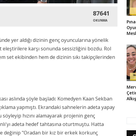
87641
OKUNMA
Pına
Oyu
Mesl
e yer aldığı dizinin genç oyuncularına yönelik
eleştirilere karşı sonunda sessizliğini bozdu. Rol
m set ekibinden hem de dizinin sıkı takipçilerinden
Mer
Çet
rkası aslında şöyle başladı: Komedyen Kaan Sekban
Alkı
Hare
r açıklama yapmıştı. Ekrandaki sahnelerin adeta yapay
Deni
u söyleyip hızını alamayarak projenin genç
nlı'yı adeta hedef tahtasına oturtmuştu. Hatta
 de değinip "Oradan bir kız bir erkek korkunç