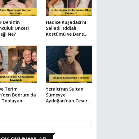
r Deniz’in
Hadise Kuşadası'nı
nculuk Öncesi
Salladı: İddialı
eği Ne?
Kostümü ve Dans
Şovuyla Büyüledi!
ve Terim
Yeraltı'nın Sultan'ı
in'den Bodrum'da
Sümeyye
ş Toplayan
Aydoğan'dan Cesur
ket: Elbisesiyle
ve Şık Paylaşımlar
ze Atladı!