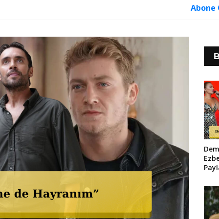
Abone 
B
Dem
Ezb
Payl
Maky
Sos
Sall