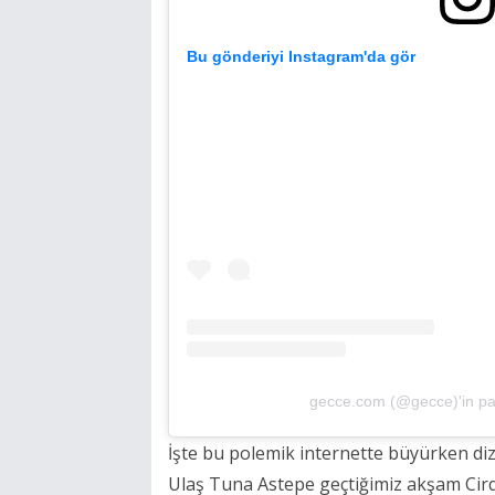
Bu gönderiyi Instagram'da gör
gecce.com (@gecce)'in pay
İşte bu polemik internette büyürken di
Ulaş Tuna Astepe geçtiğimiz akşam Cirque 