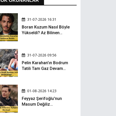
ÇOK OKUNANLAR
31-07-2026 16:31
Boran Kuzum Nasıl Böyle
Yükseldi? Az Bilinen
Kariyer Yolculuğu
31-07-2026 09:56
Pelin Karahan'ın Bodrum
Tatili Tam Gaz Devam
Ediyor! Şezlong Keyfi ve
Şıklığıyla Göz Doldurdu!
01-08-2026 14:23
Feyyaz Şerifoğlu'nun
Masum Değiliz
Performansı Sosyal
Medyada Yeniden Gündem