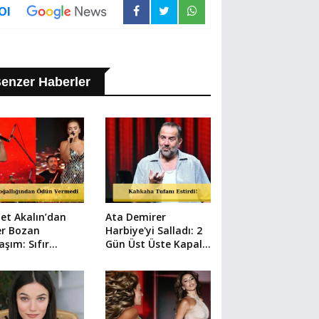
Ol
enzer Haberler
et Akalın’dan
Ata Demirer
er Bozan
Harbiye'yi Salladı: 2
aşım: Sıfır
Gün Üst Üste Kapalı
aj Filtresiz Pozu
Gişe Şov!
yal Medyayı
adı!