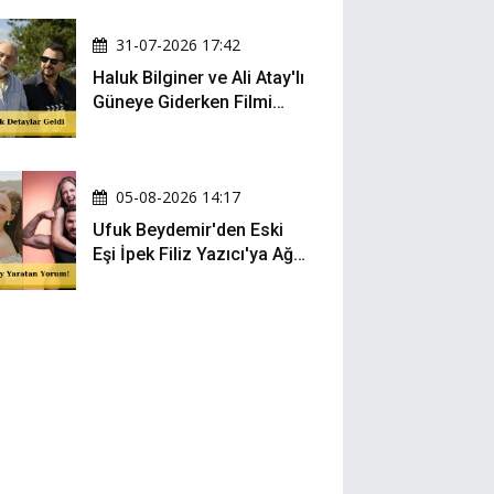
Oldu
31-07-2026 17:42
Haluk Bilginer ve Ali Atay'lı
Güneye Giderken Filmi
Sete Çıktı
05-08-2026 14:17
Ufuk Beydemir'den Eski
Eşi İpek Filiz Yazıcı'ya Ağır
Gönderme: "Attan İnip
Eşeğe..."