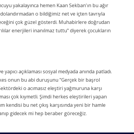
ncuyu yakalayınca hemen Kaan Sekban'ın bu ağır
fı dolandırmadan o bildiğimiz net ve içten tavrıyla
eceğini çok güzel gösterdi. Muhabirlere doğrudan
lılar enerjileri inanılmaz tuttu" diyerek çocukların
ve yapıcı açıklaması sosyal medyada anında patladı.
kes onun bu abi duruşunu "Gerçek bir başrol
 Sektördeki o acımasız eleştiri yağmuruna karşı
ası çok kıymetli. Şimdi herkes eleştirileri yapan
m kendisi bu net çıkış karşısında yeni bir hamle
nıp gidecek mi hep beraber göreceğiz.