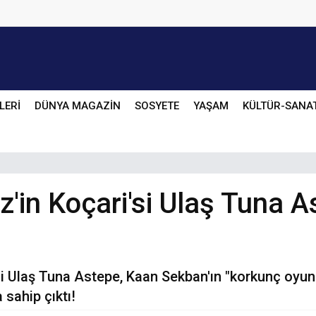
LERİ
DÜNYA MAGAZİN
SOSYETE
YAŞAM
KÜLTÜR-SANA
'in Koçari'si Ulaş Tuna 
si Ulaş Tuna Astepe, Kaan Sekban'ın "korkunç oyunc
sahip çıktı!