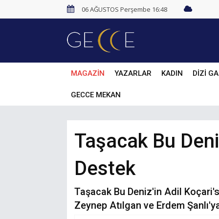
06 AĞUSTOS Perşembe 16:48
MAGAZİN
YAZARLAR
KADIN
DİZİ GA
GECCE MEKAN
Taşacak Bu Deniz
Destek
Taşacak Bu Deniz'in Adil Koçari'
Zeynep Atılgan ve Erdem Şanlı'ya 