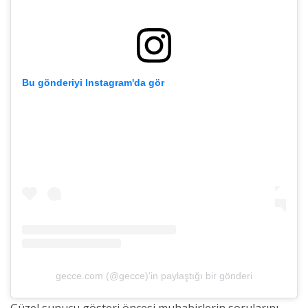
Bu gönderiyi Instagram'da gör
gecce.com (@gecce)'in paylaştığı bir gönderi
Güzel sunucu gösteri öncesi muhabirlerin sorularını