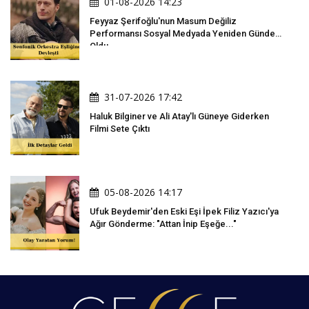
01-08-2026 14:23
Feyyaz Şerifoğlu'nun Masum Değiliz
Performansı Sosyal Medyada Yeniden Gündem
Oldu
31-07-2026 17:42
Haluk Bilginer ve Ali Atay'lı Güneye Giderken
Filmi Sete Çıktı
05-08-2026 14:17
Ufuk Beydemir'den Eski Eşi İpek Filiz Yazıcı'ya
Ağır Gönderme: "Attan İnip Eşeğe..."