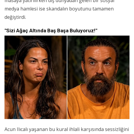
masaya yatırılırken dış dünyadan gelen bir sosyal
medya hamlesi ise skandalın boyutunu tamamen
değiştirdi.
"Sizi Ağaç Altında Baş Başa Buluyoruz!"
Acun Ilıcalı yaşanan bu kural ihlali karşısında sessizliğini