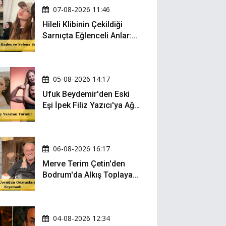
07-08-2026 11:46
Hileli Klibinin Çekildiği
Sarnıçta Eğlenceli Anlar:
Zeynep Oktay ve Sueda
Uluca Viral Oldu!
05-08-2026 14:17
Ufuk Beydemir'den Eski
Eşi İpek Filiz Yazıcı'ya Ağır
Gönderme: "Attan İnip
Eşeğe..."
06-08-2026 16:17
Merve Terim Çetin'den
Bodrum'da Alkış Toplayan
Hareket: Elbisesiyle
Denize Atladı!
04-08-2026 12:34