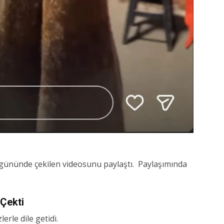
 gününde çekilen videosunu paylaştı. Paylaşımında
 Çekti
erle dile getidi.