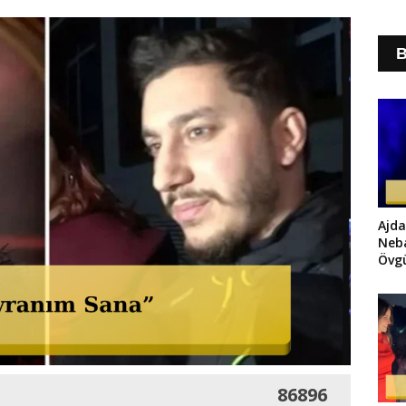
B
Ajda
Neb
Övgü
86896