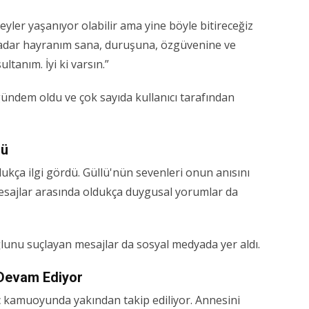
 şeyler yaşanıyor olabilir ama yine böyle bitireceğiz
kadar hayranım sana, duruşuna, özgüvenine ve
ltanım. İyi ki varsın.”
ündem oldu ve çok sayıda kullanıcı tarafından
dü
kça ilgi gördü. Güllü'nün sevenleri onun anısını
sajlar arasında oldukça duygusal yorumlar da
ğlunu suçlayan mesajlar da sosyal medyada yer aldı.
Devam Ediyor
 kamuoyunda yakından takip ediliyor. Annesini