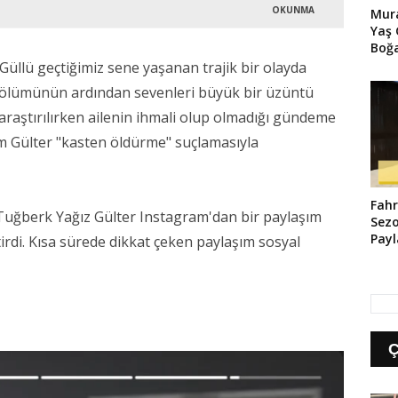
OKUNMA
Mura
Yaş
Boğa
Kut
Güllü geçtiğimiz sene yaşanan trajik bir olayda
 ölümünün ardından sevenleri büyük bir üzüntü
araştırılırken ailenin ihmali olup olmadığı gündeme
em Gülter "kasten öldürme" suçlamasıyla
Fahr
Tuğberk Yağız Gülter Instagram'dan bir paylaşım
Sezo
Payl
irdi. Kısa sürede dikkat çeken paylaşım sosyal
Gün