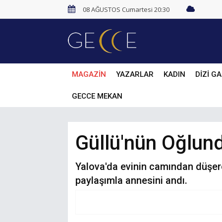
08 AĞUSTOS Cumartesi 20:30
MAGAZİN
YAZARLAR
KADIN
DİZİ GA
GECCE MEKAN
Güllü'nün Oğlun
Yalova'da evinin camından düşere
paylaşımla annesini andı.