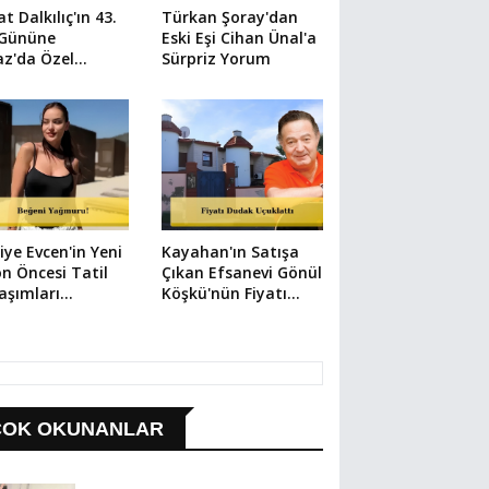
t Dalkılıç'ın 43.
Türkan Şoray'dan
 Gününe
Eski Eşi Cihan Ünal'a
z'da Özel
Sürpriz Yorum
lama
iye Evcen'in Yeni
Kayahan'ın Satışa
n Öncesi Tatil
Çıkan Efsanevi Gönül
aşımları
Köşkü'nün Fiyatı
dem Oldu
Dudak Uçuklattı
ÇOK OKUNANLAR