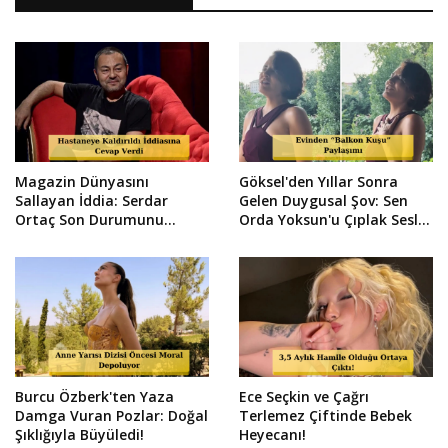
Magazin Dünyasını
Göksel'den Yıllar Sonra
Sallayan İddia: Serdar
Gelen Duygusal Şov: Sen
Ortaç Son Durumunu
Orda Yoksun'u Çıplak Sesle
Sosyal Medyadan Duyurdu!
Söyledi!
Burcu Özberk'ten Yaza
Ece Seçkin ve Çağrı
Damga Vuran Pozlar: Doğal
Terlemez Çiftinde Bebek
Şıklığıyla Büyüledi!
Heyecanı!