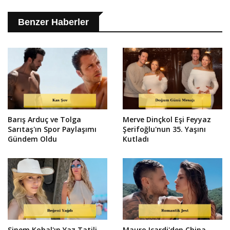
Benzer Haberler
Barış Arduç ve Tolga
Merve Dinçkol Eşi Feyyaz
Sarıtaş'ın Spor Paylaşımı
Şerifoğlu'nun 35. Yaşını
Gündem Oldu
Kutladı
Sinem Kobal'ın Yaz Tatili
Mauro Icardi'den China