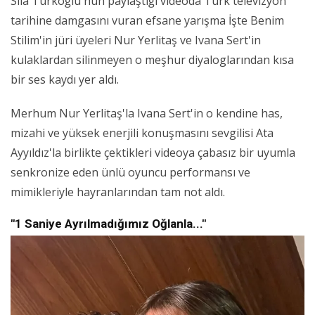
Sıla Türkoğlu'nun paylaştığı videoda Türk televizyon
tarihine damgasını vuran efsane yarışma İşte Benim
Stilim'in jüri üyeleri Nur Yerlitaş ve Ivana Sert'in
kulaklardan silinmeyen o meşhur diyaloglarından kısa
bir ses kaydı yer aldı.
Merhum Nur Yerlitaş'la Ivana Sert'in o kendine has,
mizahi ve yüksek enerjili konuşmasını sevgilisi Ata
Ayyıldız'la birlikte çektikleri videoya çabasız bir uyumla
senkronize eden ünlü oyuncu performansı ve
mimikleriyle hayranlarından tam not aldı.
"1 Saniye Ayrılmadığımız Oğlanla..."