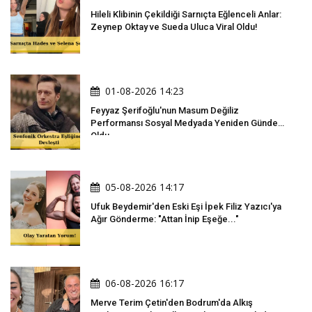
Hileli Klibinin Çekildiği Sarnıçta Eğlenceli Anlar:
Zeynep Oktay ve Sueda Uluca Viral Oldu!
01-08-2026 14:23
Feyyaz Şerifoğlu'nun Masum Değiliz
Performansı Sosyal Medyada Yeniden Gündem
Oldu
05-08-2026 14:17
Ufuk Beydemir'den Eski Eşi İpek Filiz Yazıcı'ya
Ağır Gönderme: "Attan İnip Eşeğe..."
06-08-2026 16:17
Merve Terim Çetin'den Bodrum'da Alkış