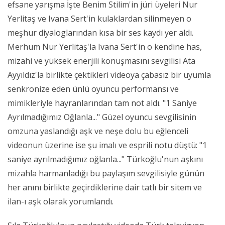
efsane yarışma İşte Benim Stilim'in jüri üyeleri Nur
Yerlitaş ve Ivana Sert'in kulaklardan silinmeyen o
meşhur diyaloglarından kısa bir ses kaydı yer aldı.
Merhum Nur Yerlitaş'la Ivana Sert'in o kendine has,
mizahi ve yüksek enerjili konuşmasını sevgilisi Ata
Ayyıldız'la birlikte çektikleri videoya çabasız bir uyumla
senkronize eden ünlü oyuncu performansı ve
mimikleriyle hayranlarından tam not aldı. "1 Saniye
Ayrılmadığımız Oğlanla..." Güzel oyuncu sevgilisinin
omzuna yaslandığı aşk ve neşe dolu bu eğlenceli
videonun üzerine ise şu imalı ve esprili notu düştü: "1
saniye ayrılmadığımız oğlanla..." Türkoğlu'nun aşkını
mizahla harmanladığı bu paylaşım sevgilisiyle günün
her anını birlikte geçirdiklerine dair tatlı bir sitem ve
ilan-ı aşk olarak yorumlandı.