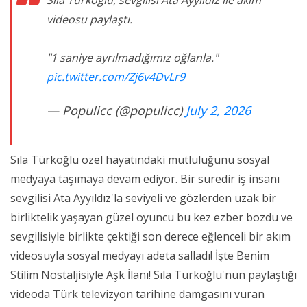
Sıla Türkoğlu, sevgilisi Ata Ayyıldız ile akım
videosu paylaştı.
"1 saniye ayrılmadığımız oğlanla."
pic.twitter.com/Zj6v4DvLr9
— Populicc (@populicc)
July 2, 2026
Sıla Türkoğlu özel hayatındaki mutluluğunu sosyal
medyaya taşımaya devam ediyor. Bir süredir iş insanı
sevgilisi Ata Ayyıldız'la seviyeli ve gözlerden uzak bir
birliktelik yaşayan güzel oyuncu bu kez ezber bozdu ve
sevgilisiyle birlikte çektiği son derece eğlenceli bir akım
videosuyla sosyal medyayı adeta salladı! İşte Benim
Stilim Nostaljisiyle Aşk İlanı! Sıla Türkoğlu'nun paylaştığı
videoda Türk televizyon tarihine damgasını vuran