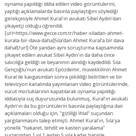
oynama yapıldığı iddia edilen video görüntülerini,
yaptığı açıklamalarda basınla paylaştığını söylediği
gerekçesiyle Ahmet Kural'ın avukatı Sibel Aydın'dan
şikayetçi olduğu öğrenildi.
[url=https://www.gecce.com.tr/haber-siladan-ahmet-
kurala-bir-dava-daha]Sıla’dan Ahmet Kural’a bir dava
daha![/url] Öte yandan aynı soruşturma kapsamında
şikayet edilen avukat Sibel Aydın'ın da daha önce
savcılığa geldiği ve beyanının alındığı kaydedildi. Sıla
Gençoğlu'nun avukatı Epözdemir, müvekkilinin Ahmet
Kural ile kavgasından sonra çekildiği belirtilen ve bir
televizyon kanalında yayımlanan video görüntülerinde,
vücut morluklarının kapatılarak oynama yapıldığı
iddiasıyla suç duyurusunda bulunmuş, Kural'ın avukatı
Aydın'ın da bu görüntülerin basınla paylaştığına dair
açıklamaları olduğu için, "gizliliği ihlal" suçundan
yargılanmasını talep etmişti. Ahmet Kural'ın, Sıla'ya
yönelik "hakaret, tehdit ve kasten yaralama"
suçlarından 1 yıl 1 aydan 5 yıla kadar hapisle