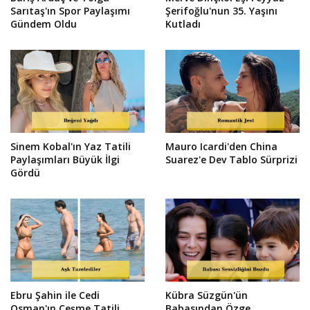
Sarıtaş'ın Spor Paylaşımı
Şerifoğlu'nun 35. Yaşını
Gündem Oldu
Kutladı
Sinem Kobal'ın Yaz Tatili
Mauro Icardi'den China
Paylaşımları Büyük İlgi
Suarez'e Dev Tablo Sürprizi
Gördü
Ebru Şahin ile Cedi
Kübra Süzgün'ün
Osman'ın Çeşme Tatili
Babasından Özge