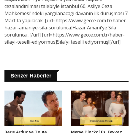
cezalandırılması talebiyle İstanbul 60. Asliye Ceza
Mahkemesi'ndeki yargılanacağı davanın ilk duruşması 7
Mart'ta yapılacak. [url=https://www.gecce.com.tr/haber-
hazar-amaniye-sila-sorulunca]Hazar Amani'ye Sıla
sorulunca...[/url] [url=https://www.gecce.com.tr/haber-
silayi-teselli-ediyormus]Sıla'yı teselli ediyormuş![/url]
Benzer Haberler
Barış Arduç ve Tolga
Merve Dinçkol Eşi Feyyaz