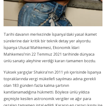
Tarihi davanın merkezinde İspanya'daki yasal ikamet
sürelerine dair kritik bir teknik detay yer alıyordu.
İspanya Ulusal Mahkemesi, Ekonomik İdari
Mahkemesi’nin 22 Temmuz 2021 tarihinde dünyaca
ünlü sanatçı aleyhine verdiği kararı tamamen bozdu.
Yüksek yargıçlar Shakira’nın 2011 yılı içerisinde İspanya
topraklarında vergi mükellefi sayılması adına gerekli
olan 183 günden fazla kalma şartının
kanıtlanamadığına hükmetti. Böylece ünlü yıldıza
geçmişte kesilen astronomik vergiler ve ağır para
cezaları tamamen iptal edildi. Kararın en çarpıcı kısmı ise