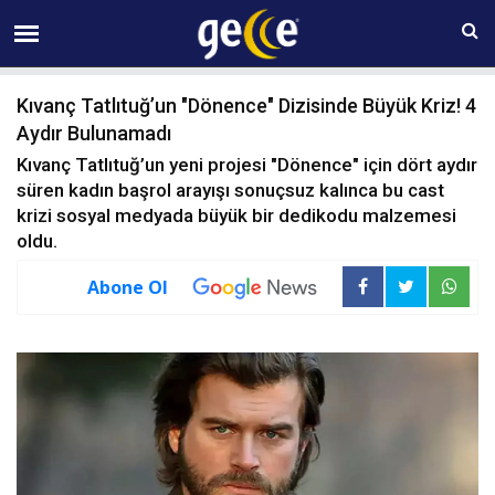
06 AĞUSTOS Perşembe 05:24
Kıvanç Tatlıtuğ’un "Dönence" Dizisinde Büyük Kriz! 4
Aydır Bulunamadı
Kıvanç Tatlıtuğ’un yeni projesi "Dönence" için dört aydır
süren kadın başrol arayışı sonuçsuz kalınca bu cast
krizi sosyal medyada büyük bir dedikodu malzemesi
oldu.
Abone Ol