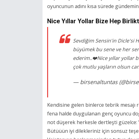
oyuncunun adını kısa sürede gündemin t
Nice Yıllar Yollar Bize Hep Birlik
Sevdiğim Sensin'in Dicle'si 
büyümek bu sene ve her sene.
ederim..❤️Nice yıllar yollar b
çok mutlu yaşların olsun can
— birsenaltuntas (@birs
Kendisine gelen binlerce tebrik mesajı re
fena halde duygulanan genç oyuncu doğ
not düşerek herkesle dertleşti güzelce
Bütüüün iyi dilekleriniz için sonsuz teşek