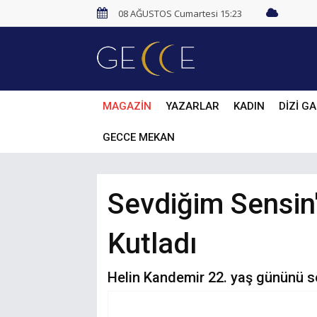
08 AĞUSTOS Cumartesi 15:23
MAGAZİN
YAZARLAR
KADIN
DİZİ GA
GECCE MEKAN
Sevdiğim Sensin'
Kutladı
Helin Kandemir 22. yaş gününü so