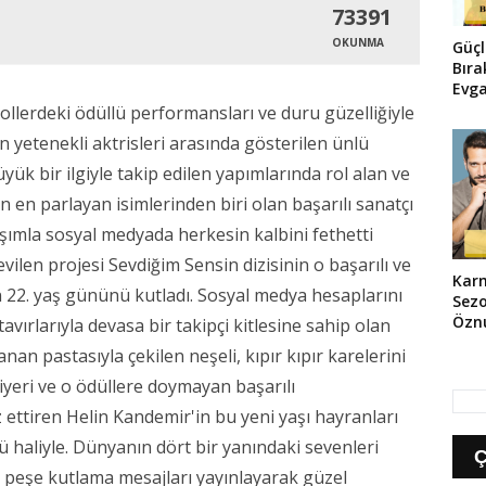
73391
OKUNMA
Güçl
Bır
Evga
Dizi
ollerdeki ödüllü performansları ve duru güzelliğiyle
Çek
 yetenekli aktrisleri arasında gösterilen ünlü
yük bir ilgiyle takip edilen yapımlarında rol alan ve
en parlayan isimlerinden biri olan başarılı sanatçı
şımla sosyal medyada herkesin kalbini fethetti
vilen projesi Sevdiğim Sensin dizisinin o başarılı ve
Karm
22. yaş gününü kutladı. Sosyal medya hesaplarını
Sezo
Öznu
tavırlarıyla devasa bir takipçi kitlesine sahip olan
Çeli
n pastasıyla çekilen neşeli, kıpır kıpır karelerini
iyeri ve o ödüllere doymayan başarılı
 ettiren Helin Kandemir'in bu yeni yaşı hayranları
ü haliyle. Dünyanın dört bir yanındaki sevenleri
ş peşe kutlama mesajları yayınlayarak güzel