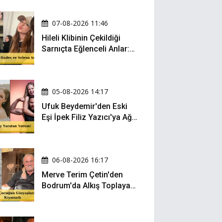
07-08-2026 11:46
Hileli Klibinin Çekildiği
Sarnıçta Eğlenceli Anlar:
Zeynep Oktay ve Sueda
Uluca Viral Oldu!
05-08-2026 14:17
Ufuk Beydemir'den Eski
Eşi İpek Filiz Yazıcı'ya Ağır
Gönderme: "Attan İnip
Eşeğe..."
06-08-2026 16:17
Merve Terim Çetin'den
Bodrum'da Alkış Toplayan
Hareket: Elbisesiyle
Denize Atladı!