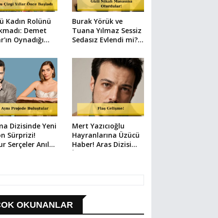
ü Kadın Rolünü
Burak Yörük ve
akmadı: Demet
Tuana Yılmaz Sessiz
r'ın Oynadığı
Sedasız Evlendi mi?
lerde Dikkat
Kimlikteki Detay
en Detay
Yakalandı!
a Dizisinde Yeni
Mert Yazıcıoğlu
n Sürprizi!
Hayranlarına Üzücü
r Serçeler Anıl
Haber! Aras Dizisi
k'in Partneri Oldu
İlkbahara Ertelendi
ÇOK OKUNANLAR