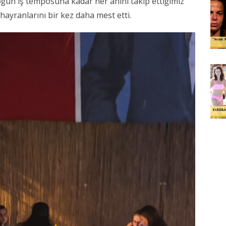
un iş temposuna kadar her anını takip ettiğimiz
yranlarını bir kez daha mest etti.