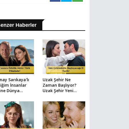
enzer Haberler
nay Sarıkaya'lı
Uzak Şehir Ne
iğim İnsanlar
Zaman Başlıyor?
ine Dünya
Uzak Şehir Yeni
nda Transfer:
Bölüm Tarihi Belli
 Ivanov Kadroda!
Oldu mu?