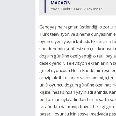
MAGAZİN
Yayın Tarihi : 03-06-2026 09:32
Genç yaşına rağmen üstlendiği o zorlu r
Türk televizyon ve sinema dünyasının en
oyuncu yeni yaşını kutladı. Ekranların bü
son dönemin şüphesiz en çok konuşulan 
doğum gününe özel yaptığı o tatlı payla
desek yeridir. Televizyon ekranlarının se
güzel oyuncusu Helin Kandemir resmen 
acayip aktif kullanan ve o samimi, içten 
ünlü oyuncu doğum gününe özel hazırlana
kişisel hesabından yayınladı anında. Kar
performansıyla adından her fırsatta söz
tarafından da acayip büyük bir ilgi görd
başarılı oyuncu için sosyal medyada pe