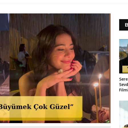
B
Sere
Sevd
Film
Çapı
Vlad