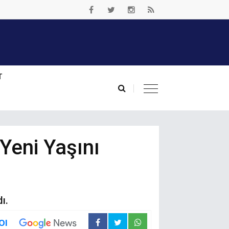
T
 Yeni Yaşını
ı.
Ol