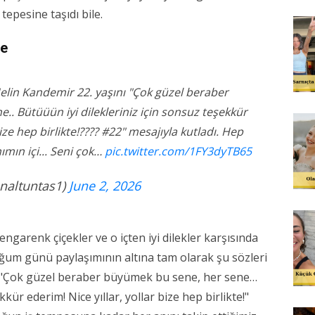
epesine taşıdı bile.
te
Helin Kandemir 22. yaşını "Çok güzel beraber
. Bütüüün iyi dilekleriniz için sonsuz teşekkür
ize hep birlikte!???? #22" mesajıyla kutladı. Hep
ımın içi... Seni çok…
pic.twitter.com/1FY3dyTB65
enaltuntas1)
June 2, 2026
ngarenk çiçekler ve o içten iyi dilekler karşısında
um günü paylaşımının altına tam olarak şu sözleri
: "Çok güzel beraber büyümek bu sene, her sene…
kür ederim! Nice yıllar, yollar bize hep birlikte!"