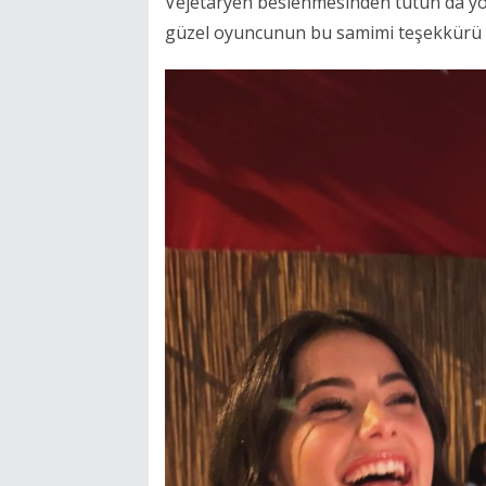
Vejetaryen beslenmesinden tutun da yoğ
güzel oyuncunun bu samimi teşekkürü ha