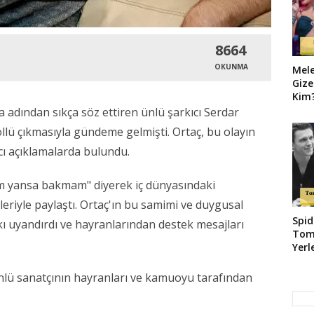
8664
OKUNMA
Mel
Gize
Kim?
Geld
 adından sıkça söz ettiren ünlü şarkıcı Serdar
llü çıkmasıyla gündeme gelmişti. Ortaç, bu olayın
cı açıklamalarda bulundu.
vim yansa bakmam" diyerek iç dünyasındaki
çileriyle paylaştı. Ortaç'ın bu samimi ve duygusal
Spid
ı uyandırdı ve hayranlarından destek mesajları
Tom
Yerl
ünlü sanatçının hayranları ve kamuoyu tarafından