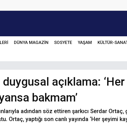
LERİ
DÜNYA MAGAZİN
SOSYETE
YAŞAM
KÜLTÜR-SANA
 duygusal açıklama: ‘Her
 yansa bakmam’
larıyla adından söz ettiren şarkıcı Serdar Ortaç,
u. Ortaç, yaptığı son canlı yayında ‘Her şeyimi 