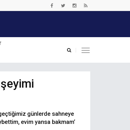
T
 şeyimi
 geçtiğimiz günlerde sahneye
kaybettim, evim yansa bakmam’