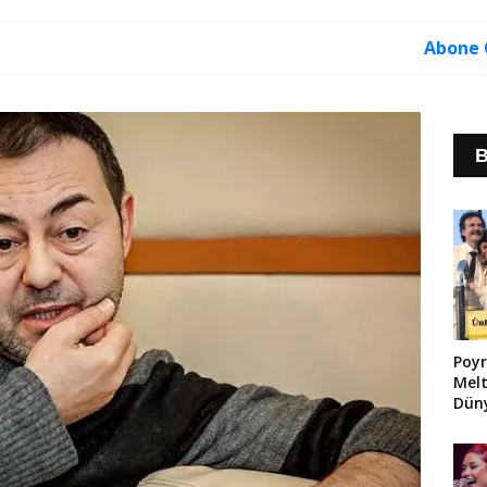
Abone 
B
Poyr
Melt
Düny