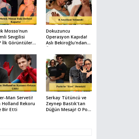
ek Mosso'nun
Dokuzuncu
mli Sevgilisi
Operasyon Kapıda!
 İlk Görüntüler
Aslı Bekiroğlu'ndan
i
Üzen Paylaşım
er-Man Serveti!
Serkay Tütüncü ve
 Holland Rekoru
Zeynep Bastık'tan
e Bir Etti
Düğün Mesajı! O Poz
Her Şeyi Anlattı