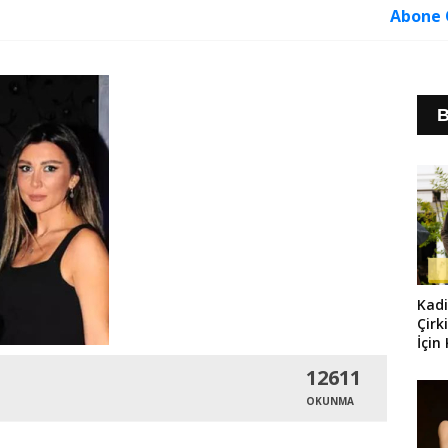
Abone 
B
Kad
Çirk
İçin
12611
OKUNMA