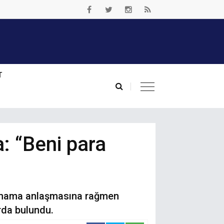
T
: “Beni para
nuşmama anlaşmasına rağmen
rda bulundu.