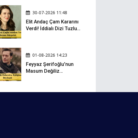
30-07-2026 11:48
Elit Andaç Çam Kararını
Verdi! İddialı Dizi Tuzlu
Kahve'nin Kadrosuna
Katıldı!
01-08-2026 14:23
Feyyaz Şerifoğlu'nun
Masum Değiliz
Performansı Sosyal
Medyada Yeniden Gündem
Oldu