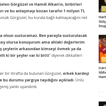
 Selen Görgüzel ve Hamdi Alkan’ın, birbirleri
ı ve bu anlaşmayı bozan tarafın 1 milyon TL
Harb
ncak Görgüzel, bu kurala bağlı kalmayacağını net
Gülş
İmaj
rsa olsun susturamaz. Ben parayla susturulacak
 şey olursa konuşurum ama ahlaki değerlerim
ş şeylerin arkasından kimseyi övmek ya da
 ki bir şeyler var ki bitti
” diyerek dikkatleri
Icar
İddi
r bir itirafta da bulunan Görgüzel,
erkek kardeşi
Haml
e bu durumu yargıya taşıdığını açıkladı
. Ünlü
geniş yankı uyandırdı.