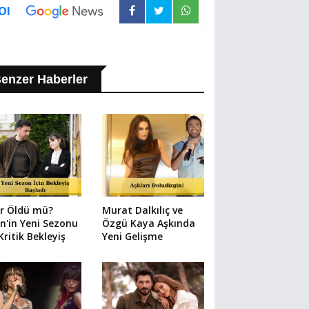
Ol
enzer Haberler
ir Öldü mü?
Murat Dalkılıç ve
in'in Yeni Sezonu
Özgü Kaya Aşkında
 Kritik Bekleyiş
Yeni Gelişme