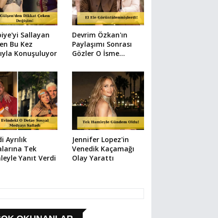
iye'yi Sallayan
Devrim Özkan'ın
en Bu Kez
Paylaşımı Sonrası
ıyla Konuşuluyor
Gözler O İsme
Çevrildi
di Ayrılık
Jennifer Lopez'in
alarına Tek
Venedik Kaçamağı
eyle Yanıt Verdi
Olay Yarattı