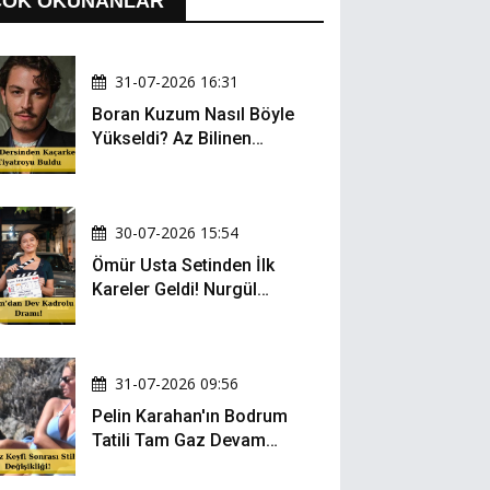
ÇOK OKUNANLAR
31-07-2026 16:31
Boran Kuzum Nasıl Böyle
Yükseldi? Az Bilinen
Kariyer Yolculuğu
30-07-2026 15:54
Ömür Usta Setinden İlk
Kareler Geldi! Nurgül
Yeşilçay, Bülent İnal ve
Gonca Vuslateri Aynı
Projede!
31-07-2026 09:56
Pelin Karahan'ın Bodrum
Tatili Tam Gaz Devam
Ediyor! Şezlong Keyfi ve
Şıklığıyla Göz Doldurdu!