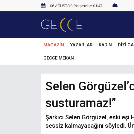
06 AĞUSTOS Perşembe 01:47
MAGAZİN
YAZARLAR
KADIN
DİZİ GA
GECCE MEKAN
Selen Görgüzel’d
susturamaz!”
Şarkıcı Selen Görgüzel, eski eş
sessiz kalmayacağını söyledi. Ünl