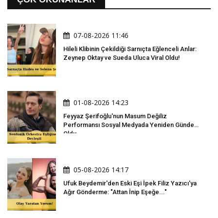
07-08-2026 11:46
Hileli Klibinin Çekildiği Sarnıçta Eğlenceli Anlar:
Zeynep Oktay ve Sueda Uluca Viral Oldu!
01-08-2026 14:23
Feyyaz Şerifoğlu'nun Masum Değiliz
Performansı Sosyal Medyada Yeniden Gündem
Oldu
05-08-2026 14:17
Ufuk Beydemir'den Eski Eşi İpek Filiz Yazıcı'ya
Ağır Gönderme: "Attan İnip Eşeğe..."