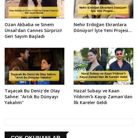
Ozan Akbaba ve Sinem
Nehir Erdoğan Ekranlara
Ünsal’dan Cannes Sürprizi!
Dönüyor! İşte Yeni Projesi...
Geri Sayım Başladı
Taşacak Bu Deniz'de Olay
Hazal Subaşı ve Kaan
Sahne: "Artık Bu Dünyayı
Yıldırım’lı Kayıp Zaman'dan
Yakalım"
İlk Kareler Geldi
ÇOK OKUNANLAR