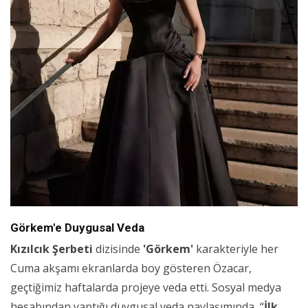
Görkem'e Duygusal Veda
Kızılcık Şerbeti
dizisinde
'Görkem'
karakteriyle her
Cuma akşamı ekranlarda boy gösteren Özacar,
geçtiğimiz haftalarda projeye veda etti. Sosyal medya
hesabından yaptığı duygusal veda paylaşımında, “
İlk