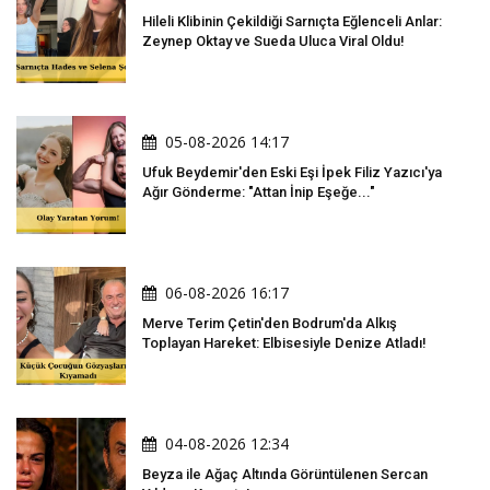
Hileli Klibinin Çekildiği Sarnıçta Eğlenceli Anlar:
Zeynep Oktay ve Sueda Uluca Viral Oldu!
05-08-2026 14:17
Ufuk Beydemir'den Eski Eşi İpek Filiz Yazıcı'ya
Ağır Gönderme: "Attan İnip Eşeğe..."
06-08-2026 16:17
Merve Terim Çetin'den Bodrum'da Alkış
Toplayan Hareket: Elbisesiyle Denize Atladı!
04-08-2026 12:34
Beyza ile Ağaç Altında Görüntülenen Sercan