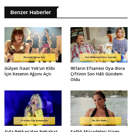
Benzer Haberler
Gülşen İtaat Yok'un Klibi
90'ların Efsanesi Oya-Bora
İçin Kesenin Ağzını Açtı
Çiftinin Son Hâli Gündem
Oldu
Ajda Pekkan'dan Nebahat
Sağlık Mücadelesi Süren