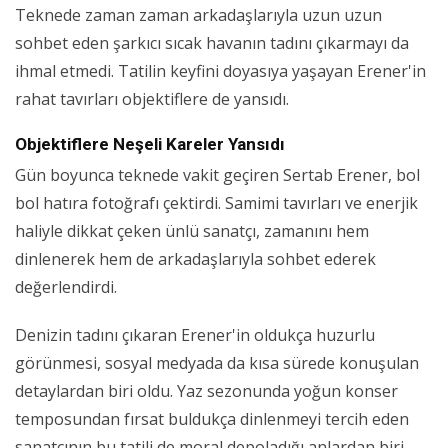
Teknede zaman zaman arkadaşlarıyla uzun uzun
sohbet eden şarkıcı sıcak havanın tadını çıkarmayı da
ihmal etmedi. Tatilin keyfini doyasıya yaşayan Erener'in
rahat tavırları objektiflere de yansıdı.
Objektiflere Neşeli Kareler Yansıdı
Gün boyunca teknede vakit geçiren Sertab Erener, bol
bol hatıra fotoğrafı çektirdi. Samimi tavırları ve enerjik
haliyle dikkat çeken ünlü sanatçı, zamanını hem
dinlenerek hem de arkadaşlarıyla sohbet ederek
değerlendirdi.
Denizin tadını çıkaran Erener'in oldukça huzurlu
görünmesi, sosyal medyada da kısa sürede konuşulan
detaylardan biri oldu. Yaz sezonunda yoğun konser
temposundan fırsat buldukça dinlenmeyi tercih eden
sanatçının bu tatili de moral depoladığı anlardan biri