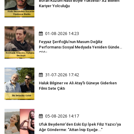
Boran Kuzum Nasıl Böyle Yükseldi? Az Bilinen
Kariyer Yolculuğu
01-08-2026 14:23
Feyyaz Şerifoğlu'nun Masum Değiliz
Performansı Sosyal Medyada Yeniden Gündem
Oldu
31-07-2026 17:42
Haluk Bilginer ve Ali Atay'lı Güneye Giderken
Filmi Sete Çıktı
05-08-2026 14:17
Ufuk Beydemir'den Eski Eşi İpek Filiz Yazıcı'ya
Ağır Gönderme: "Attan İnip Eşeğe..."