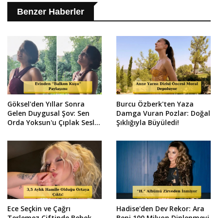
Benzer Haberler
Göksel'den Yıllar Sonra
Burcu Özberk'ten Yaza
Gelen Duygusal Şov: Sen
Damga Vuran Pozlar: Doğal
Orda Yoksun'u Çıplak Sesle
Şıklığıyla Büyüledi!
Söyledi!
Ece Seçkin ve Çağrı
Hadise'den Dev Rekor: Ara
Terlemez Çiftinde Bebek
Beni 100 Milyon Dinlenmeyi