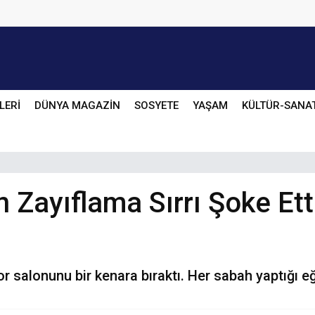
LERİ
DÜNYA MAGAZİN
SOSYETE
YAŞAM
KÜLTÜR-SANA
Zayıflama Sırrı Şoke Etti
r salonunu bir kenara bıraktı. Her sabah yaptığı eğl