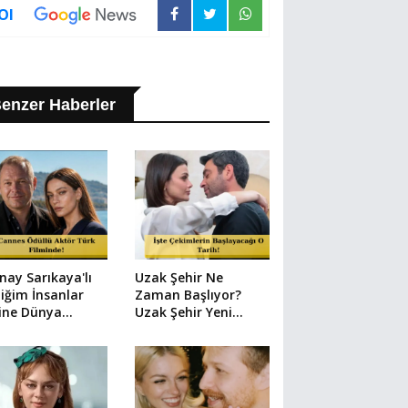
Ol
enzer Haberler
nay Sarıkaya'lı
Uzak Şehir Ne
iğim İnsanlar
Zaman Başlıyor?
ine Dünya
Uzak Şehir Yeni
nda Transfer:
Bölüm Tarihi Belli
 Ivanov Kadroda!
Oldu mu?