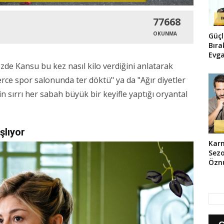
77668
OKUNMA
Güçl
Bır
Evga
Dizi
zde Kansu bu kez nasıl kilo verdiğini anlatarak
Çek
erce spor salonunda ter döktü" ya da "Ağır diyetler
n sırrı her sabah büyük bir keyifle yaptığı oryantal
şlıyor
Karm
Sezo
Öznu
Çeli