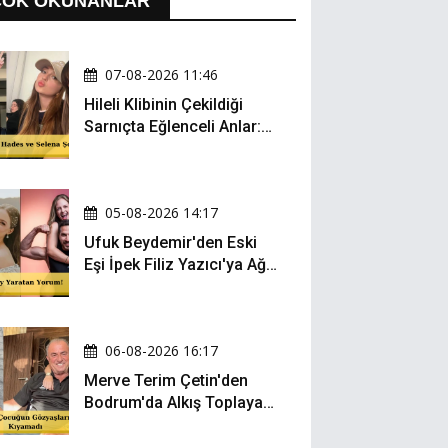
ÇOK OKUNANLAR
07-08-2026 11:46
Hileli Klibinin Çekildiği
Sarnıçta Eğlenceli Anlar:
Zeynep Oktay ve Sueda
Uluca Viral Oldu!
05-08-2026 14:17
Ufuk Beydemir'den Eski
Eşi İpek Filiz Yazıcı'ya Ağır
Gönderme: "Attan İnip
Eşeğe..."
06-08-2026 16:17
Merve Terim Çetin'den
Bodrum'da Alkış Toplayan
Hareket: Elbisesiyle
Denize Atladı!