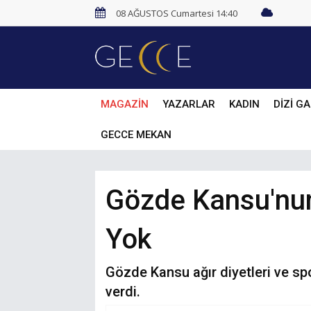
08 AĞUSTOS Cumartesi 14:40
MAGAZİN
YAZARLAR
KADIN
DİZİ GA
GECCE MEKAN
Gözde Kansu'nun 
Yok
Gözde Kansu ağır diyetleri ve spo
verdi.