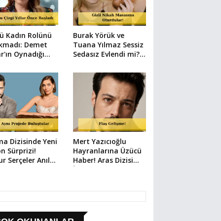
ü Kadın Rolünü
Burak Yörük ve
akmadı: Demet
Tuana Yılmaz Sessiz
r'ın Oynadığı
Sedasız Evlendi mi?
lerde Dikkat
Kimlikteki Detay
en Detay
Yakalandı!
a Dizisinde Yeni
Mert Yazıcıoğlu
n Sürprizi!
Hayranlarına Üzücü
r Serçeler Anıl
Haber! Aras Dizisi
k'in Partneri Oldu
İlkbahara Ertelendi