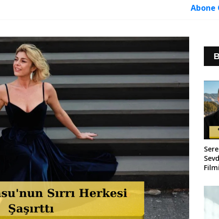
Abone 
B
Sere
Sevd
Film
Çapı
Vlad