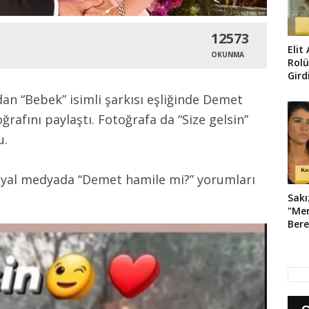
12573
Elit
OKUNMA
Rolü
Gird
Pozl
dan “Bebek” isimli şarkısı eşliğinde Demet
rafını paylaştı. Fotoğrafa da “Size gelsin”
u.
osyal medyada “Demet hamile mi?” yorumları
Sakı
"Mer
Bere
Oyna