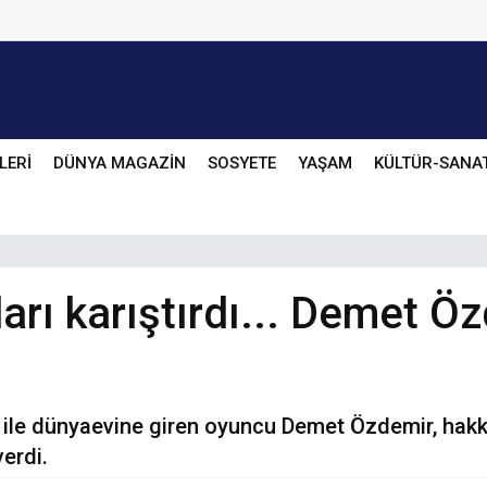
LERİ
DÜNYA MAGAZİN
SOSYETE
YAŞAM
KÜLTÜR-SANA
arı karıştırdı... Demet Ö
ile dünyaevine giren oyuncu Demet Özdemir, hakkın
erdi.