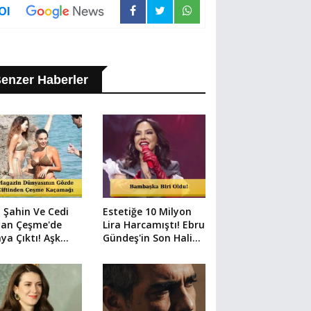
Ol
enzer Haberler
 Şahin Ve Cedi
Estetiğe 10 Milyon
an Çeşme'de
Lira Harcamıştı! Ebru
ya Çıktı! Aşk
Gündeş'in Son Hali
 Kareler
Herkesi Şaşırttı
demde