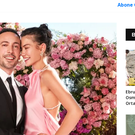
Abone 
B
Ebru
Osm
Orta
Dolu
Gün