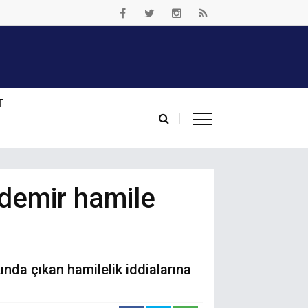
T
zdemir hamile
da çıkan hamilelik iddialarına