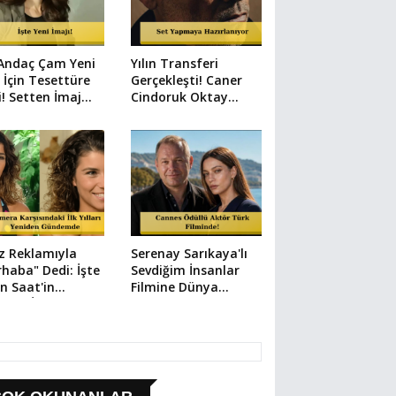
 Andaç Çam Yeni
Yılın Transferi
 İçin Tesettüre
Gerçekleşti! Caner
i! Setten İmaj
Cindoruk Oktay
arı Geldi
Kaynarca'lı Hamal
Kadrosunda
z Reklamıyla
Serenay Sarıkaya'lı
haba" Dedi: İşte
Sevdiğim İnsanlar
n Saat'in
Filmine Dünya
dığı İlk Dizi
Çapında Transfer:
Vlad Ivanov Kadroda!