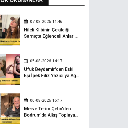
ÇOK OKUNANLAR
07-08-2026 11:46
Hileli Klibinin Çekildiği
Sarnıçta Eğlenceli Anlar:
Zeynep Oktay ve Sueda
Uluca Viral Oldu!
05-08-2026 14:17
Ufuk Beydemir'den Eski
Eşi İpek Filiz Yazıcı'ya Ağır
Gönderme: "Attan İnip
Eşeğe..."
06-08-2026 16:17
Merve Terim Çetin'den
Bodrum'da Alkış Toplayan
Hareket: Elbisesiyle
Denize Atladı!