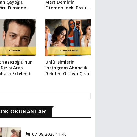
kan Çayoğlu
Mert Demir'in
örü Filminde
Otomobildeki Pozu
uştu
Gündem Oldu
 Yazıcıoğlu'nun
Ünlü İsimlerin
 Dizisi Aras
Instagram Abonelik
ahara Ertelendi
Gelirleri Ortaya Çıktı
ÇOK OKUNANLAR
07-08-2026 11:46