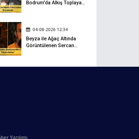
Bodrum'da Alkış Toplayan
Hareket: Elbisesiyle
Denize Atladı!
04-08-2026 12:34
Beyza ile Ağaç Altında
Görüntülenen Sercan
Yıldırım Konuştu!
ber Yazılımı