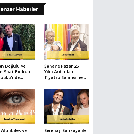
enzer Haberler
an Doğulu ve
Şahane Pazar 25
en Saat Bodrum
Yılın Ardından
kbükü'nde
Tiyatro Sahnesine
üntülendi
Dönüyor
l Altınbilek ve
Serenay Sarıkaya ile