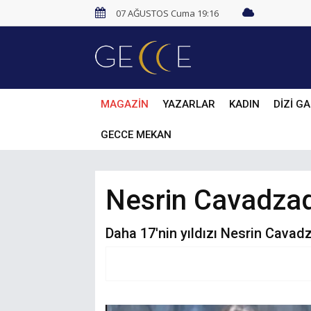
07 AĞUSTOS Cuma 19:16
MAGAZİN
YAZARLAR
KADIN
DİZİ GA
GECCE MEKAN
Nesrin Cavadzad
Daha 17'nin yıldızı Nesrin Cavad