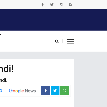
T
ndi!
ndi.
Ol