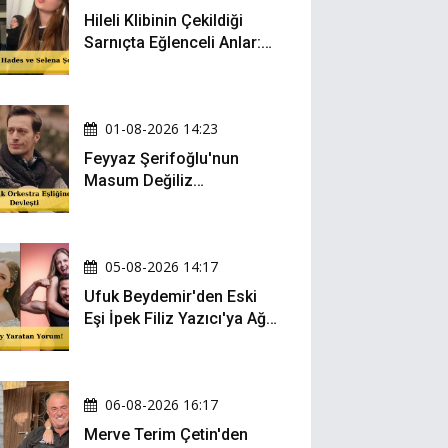
Hileli Klibinin Çekildiği
Sarnıçta Eğlenceli Anlar:
Zeynep Oktay ve Sueda
Uluca Viral Oldu!
01-08-2026 14:23
Feyyaz Şerifoğlu'nun
Masum Değiliz
Performansı Sosyal
Medyada Yeniden Gündem
Oldu
05-08-2026 14:17
Ufuk Beydemir'den Eski
Eşi İpek Filiz Yazıcı'ya Ağır
Gönderme: "Attan İnip
Eşeğe..."
06-08-2026 16:17
Merve Terim Çetin'den