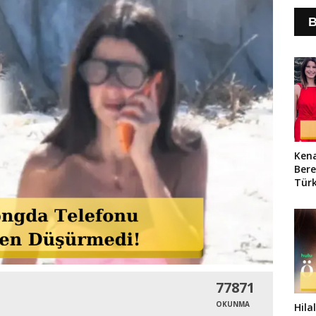
B
Ken
Ber
Tür
Gör
77871
OKUNMA
Hila