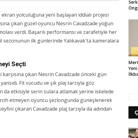
Ser
Öng
Bul
ekran yolculuğuna yeni başlayan iddialı projesi
şısına çıkan güzel oyuncu Nesrin Cavadzade yoğun
ası verdi. Başarılı performansı ve zarafetiyle her
til sezonunun ilk günlerinde Yalıkavak'ta kameralara
Mert
eyi Seçti
Yeni
yici karşısına çıkan Nesrin Cavadzade önceki gün
İlkb
 yansıdı. Fit vücudu ve şık plaj tarzıyla göz
n da etkisiyle serin sulara atlamak yerine iskelede
 tercih etmeyen oyuncu şezlongunda güneşlenerek
eyfini çıkaran Cavadzade plaj tarzıyla da adından