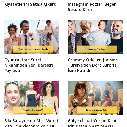
Kıyafetlerini Satışa Çıkardı
Instagram Pozları Beğeni
Rekoru Kırdı
Oyuncu Hare Sürel
Grammy Ödülleri Jürisine
Nikahından Yeni Kareleri
Türkiye'den Dört Sürpriz
Paylaştı
İsim Katıldı
Sıla Saraydemir Miss World
Gülşen İtaat Yok'un Klibi
2026 İçin Vietnam Yolcusu
İçin Kesenin Ağzını Açtı