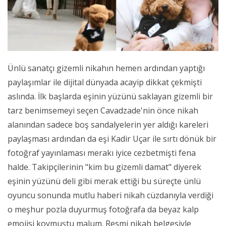
Ünlü sanatçı gizemli nikahın hemen ardından yaptığı
paylaşımlar ile dijital dünyada acayip dikkat çekmişti
aslında. İlk başlarda eşinin yüzünü saklayan gizemli bir
tarz benimsemeyi seçen Cavadzade'nin önce nikah
alanından sadece boş sandalyelerin yer aldığı kareleri
paylaşması ardından da eşi Kadir Uçar ile sırtı dönük bir
fotoğraf yayınlaması merakı iyice cezbetmişti fena
halde. Takipçilerinin "kim bu gizemli damat" diyerek
eşinin yüzünü deli gibi merak ettiği bu süreçte ünlü
oyuncu sonunda mutlu haberi nikah cüzdanıyla verdiği
o meşhur pozla duyurmuş fotoğrafa da beyaz kalp
emojisi koymuştu malum. Resmi nikah belgesiyle