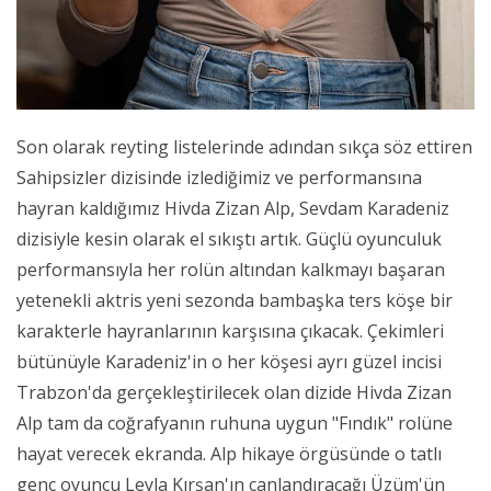
Son olarak reyting listelerinde adından sıkça söz ettiren
Sahipsizler dizisinde izlediğimiz ve performansına
hayran kaldığımız Hivda Zizan Alp, Sevdam Karadeniz
dizisiyle kesin olarak el sıkıştı artık. Güçlü oyunculuk
performansıyla her rolün altından kalkmayı başaran
yetenekli aktris yeni sezonda bambaşka ters köşe bir
karakterle hayranlarının karşısına çıkacak. Çekimleri
bütünüyle Karadeniz'in o her köşesi ayrı güzel incisi
Trabzon'da gerçekleştirilecek olan dizide Hivda Zizan
Alp tam da coğrafyanın ruhuna uygun "Fındık" rolüne
hayat verecek ekranda. Alp hikaye örgüsünde o tatlı
genç oyuncu Leyla Kırşan'ın canlandıracağı Üzüm'ün