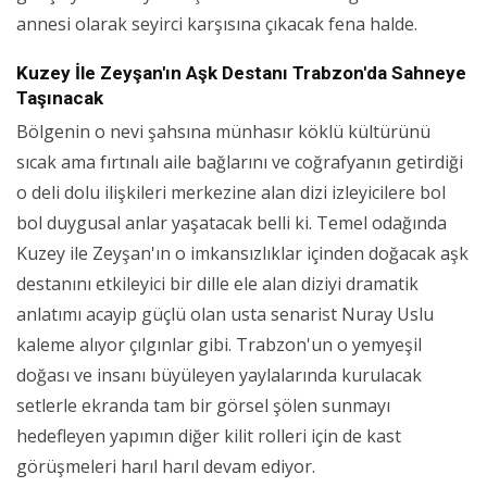
annesi olarak seyirci karşısına çıkacak fena halde.
Kuzey İle Zeyşan'ın Aşk Destanı Trabzon'da Sahneye
Taşınacak
Bölgenin o nevi şahsına münhasır köklü kültürünü
sıcak ama fırtınalı aile bağlarını ve coğrafyanın getirdiği
o deli dolu ilişkileri merkezine alan dizi izleyicilere bol
bol duygusal anlar yaşatacak belli ki. Temel odağında
Kuzey ile Zeyşan'ın o imkansızlıklar içinden doğacak aşk
destanını etkileyici bir dille ele alan diziyi dramatik
anlatımı acayip güçlü olan usta senarist Nuray Uslu
kaleme alıyor çılgınlar gibi. Trabzon'un o yemyeşil
doğası ve insanı büyüleyen yaylalarında kurulacak
setlerle ekranda tam bir görsel şölen sunmayı
hedefleyen yapımın diğer kilit rolleri için de kast
görüşmeleri harıl harıl devam ediyor.