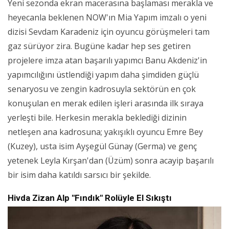
Yeni sezonda ekran macerasına başlaması merakla ve
heyecanla beklenen NOW'ın Mia Yapım imzalı o yeni
dizisi Sevdam Karadeniz için oyuncu görüşmeleri tam
gaz sürüyor zira. Bugüne kadar hep ses getiren
projelere imza atan başarılı yapımcı Banu Akdeniz'in
yapımcılığını üstlendiği yapım daha şimdiden güçlü
senaryosu ve zengin kadrosuyla sektörün en çok
konuşulan en merak edilen işleri arasında ilk sıraya
yerleşti bile. Herkesin merakla beklediği dizinin
netleşen ana kadrosuna; yakışıklı oyuncu Emre Bey
(Kuzey), usta isim Ayşegül Günay (Germa) ve genç
yetenek Leyla Kırşan'dan (Üzüm) sonra acayip başarılı
bir isim daha katıldı sarsıcı bir şekilde.
Hivda Zizan Alp "Fındık" Rolüyle El Sıkıştı