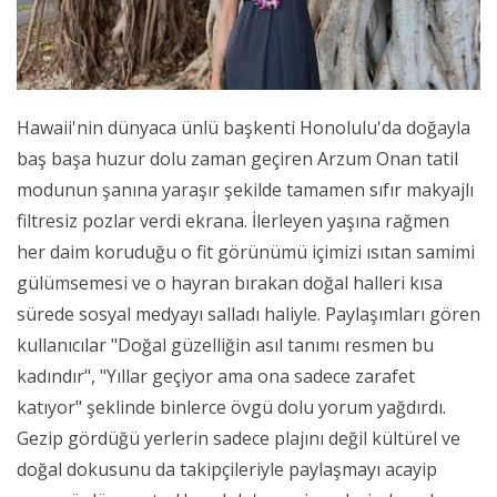
Hawaii'nin dünyaca ünlü başkenti Honolulu'da doğayla
baş başa huzur dolu zaman geçiren Arzum Onan tatil
modunun şanına yaraşır şekilde tamamen sıfır makyajlı
filtresiz pozlar verdi ekrana. İlerleyen yaşına rağmen
her daim koruduğu o fit görünümü içimizi ısıtan samimi
gülümsemesi ve o hayran bırakan doğal halleri kısa
sürede sosyal medyayı salladı haliyle. Paylaşımları gören
kullanıcılar "Doğal güzelliğin asıl tanımı resmen bu
kadındır", "Yıllar geçiyor ama ona sadece zarafet
katıyor" şeklinde binlerce övgü dolu yorum yağdırdı.
Gezip gördüğü yerlerin sadece plajını değil kültürel ve
doğal dokusunu da takipçileriyle paylaşmayı acayip