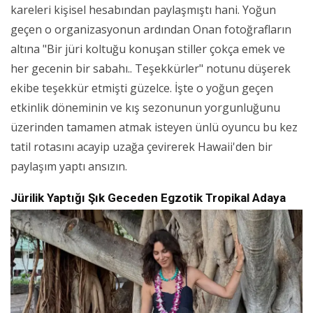
kareleri kişisel hesabından paylaşmıştı hani. Yoğun
geçen o organizasyonun ardından Onan fotoğrafların
altına "Bir jüri koltuğu konuşan stiller çokça emek ve
her gecenin bir sabahı.. Teşekkürler" notunu düşerek
ekibe teşekkür etmişti güzelce. İşte o yoğun geçen
etkinlik döneminin ve kış sezonunun yorgunluğunu
üzerinden tamamen atmak isteyen ünlü oyuncu bu kez
tatil rotasını acayip uzağa çevirerek Hawaii'den bir
paylaşım yaptı ansızın.
Jürilik Yaptığı Şık Geceden Egzotik Tropikal Adaya