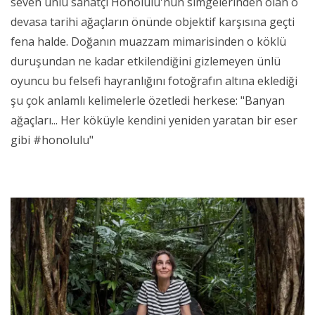
seven ünlü sanatçı Honolulu'nun simgelerinden olan o
devasa tarihi ağaçların önünde objektif karşısına geçti
fena halde. Doğanın muazzam mimarisinden o köklü
duruşundan ne kadar etkilendiğini gizlemeyen ünlü
oyuncu bu felsefi hayranlığını fotoğrafın altına eklediği
şu çok anlamlı kelimelerle özetledi herkese: "Banyan
ağaçları... Her köküyle kendini yeniden yaratan bir eser
gibi #honolulu"