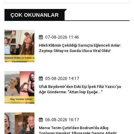
ÇOK OKUNANLAR
07-08-2026 11:46
Hileli Klibinin Çekildiği Sarnıçta Eğlenceli Anlar:
Zeynep Oktay ve Sueda Uluca Viral Oldu!
05-08-2026 14:17
Ufuk Beydemir'den Eski Eşi İpek Filiz Yazıcı'ya
Ağır Gönderme: "Attan İnip Eşeğe..."
06-08-2026 16:17
Merve Terim Çetin'den Bodrum'da Alkış
Toplayan Hareket: Elbisesiyle Denize Atladı!