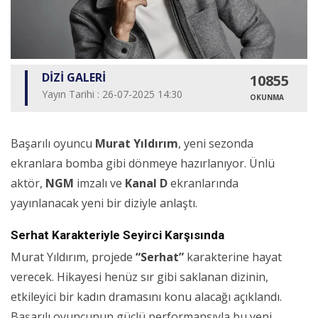
DİZİ GALERİ
10855
Yayın Tarihi : 26-07-2025 14:30
OKUNMA
Başarılı oyuncu
Murat Yıldırım
, yeni sezonda
ekranlara bomba gibi dönmeye hazırlanıyor. Ünlü
aktör,
NGM
imzalı ve
Kanal D
ekranlarında
yayınlanacak yeni bir diziyle anlaştı.
Serhat Karakteriyle Seyirci Karşısında
Murat Yıldırım, projede
“Serhat”
karakterine hayat
verecek. Hikayesi henüz sır gibi saklanan dizinin,
etkileyici bir kadın dramasını konu alacağı açıklandı.
Başarılı oyuncunun güçlü performansıyla bu yeni