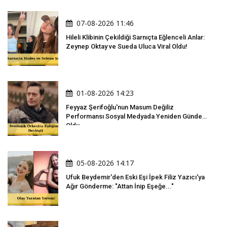
07-08-2026 11:46
Hileli Klibinin Çekildiği Sarnıçta Eğlenceli Anlar:
Zeynep Oktay ve Sueda Uluca Viral Oldu!
01-08-2026 14:23
Feyyaz Şerifoğlu'nun Masum Değiliz
Performansı Sosyal Medyada Yeniden Gündem
Oldu
05-08-2026 14:17
Ufuk Beydemir'den Eski Eşi İpek Filiz Yazıcı'ya
Ağır Gönderme: "Attan İnip Eşeğe..."