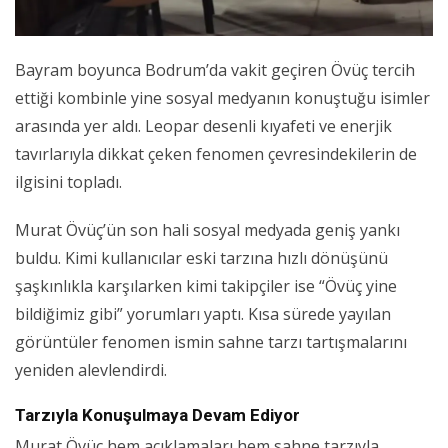
Bayram boyunca Bodrum’da vakit geçiren Övüç tercih
ettiği kombinle yine sosyal medyanın konuştuğu isimler
arasında yer aldı. Leopar desenli kıyafeti ve enerjik
tavırlarıyla dikkat çeken fenomen çevresindekilerin de
ilgisini topladı.
Murat Övüç’ün son hali sosyal medyada geniş yankı
buldu. Kimi kullanıcılar eski tarzına hızlı dönüşünü
şaşkınlıkla karşılarken kimi takipçiler ise “Övüç yine
bildiğimiz gibi” yorumları yaptı. Kısa sürede yayılan
görüntüler fenomen ismin sahne tarzı tartışmalarını
yeniden alevlendirdi.
Tarzıyla Konuşulmaya Devam Ediyor
Murat Övüç hem açıklamaları hem sahne tarzıyla