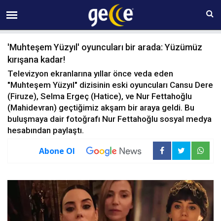
10 AĞUSTOS Pazartesi 11:44
'Muhteşem Yüzyıl' oyuncuları bir arada: Yüzümüz
kırışana kadar!
Televizyon ekranlarına yıllar önce veda eden
"Muhteşem Yüzyıl" dizisinin eski oyuncuları Cansu Dere
(Firuze), Selma Ergeç (Hatice), ve Nur Fettahoğlu
(Mahidevran) geçtiğimiz akşam bir araya geldi. Bu
buluşmaya dair fotoğrafı Nur Fettahoğlu sosyal medya
hesabından paylaştı.
Abone Ol