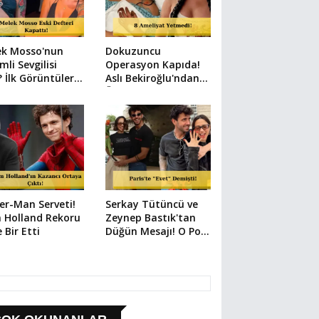
ek Mosso'nun
Dokuzuncu
mli Sevgilisi
Operasyon Kapıda!
 İlk Görüntüler
Aslı Bekiroğlu'ndan
i
Üzen Paylaşım
er-Man Serveti!
Serkay Tütüncü ve
 Holland Rekoru
Zeynep Bastık'tan
e Bir Etti
Düğün Mesajı! O Poz
Her Şeyi Anlattı