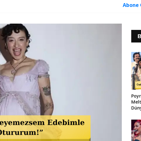
Abone 
B
Poyr
Melt
Düny