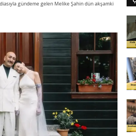
 iddiasıyla gündeme gelen Melike Şahin dün akşamki