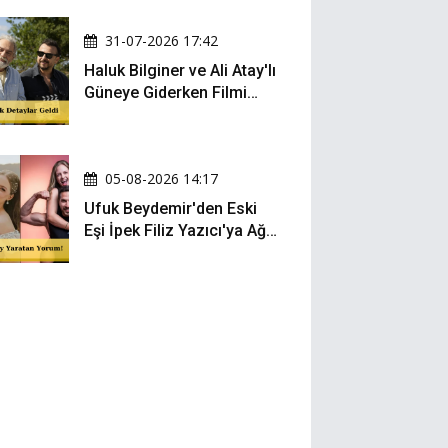
Oldu
31-07-2026 17:42
Haluk Bilginer ve Ali Atay'lı
Güneye Giderken Filmi
Sete Çıktı
05-08-2026 14:17
Ufuk Beydemir'den Eski
Eşi İpek Filiz Yazıcı'ya Ağır
Gönderme: "Attan İnip
Eşeğe..."