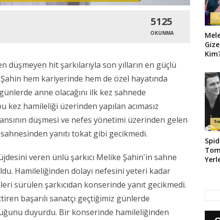
5125
OKUNMA
Mel
Gize
Kim?
Geld
en düşmeyen hit şarkılarıyla son yılların en güçlü
 Şahin hem kariyerinde hem de özel hayatında
 günlerde anne olacağını ilk kez sahnede
bu kez hamileliği üzerinden yapılan acımasız
rmansının düşmesi ve nefes yönetimi üzerinden gelen
 sahnesinden yanıtı tokat gibi gecikmedi.
Spid
Tom
jdesini veren ünlü şarkıcı Melike Şahin'in sahne
Yerl
. Hamileliğinden dolayı nefesini yeteri kadar
eri sürülen şarkıcıdan konserinde yanıt gecikmedi.
ttiren başarılı sanatçı geçtiğimiz günlerde
duğunu duyurdu. Bir konserinde hamileliğinden