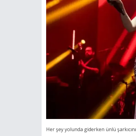
Her şey yolunda giderken ünlü şarkıcın