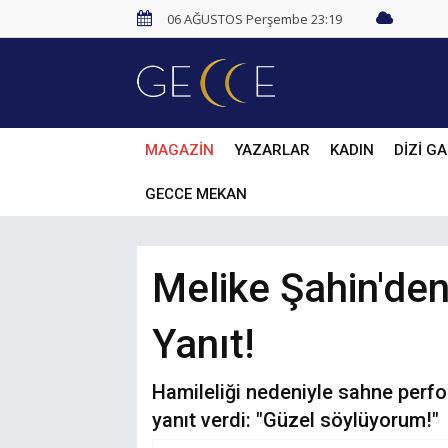
06 AĞUSTOS Perşembe 23:19
MAGAZİN
YAZARLAR
KADIN
DİZİ GA
GECCE MEKAN
Melike Şahin'den
Yanıt!
Hamileliği nedeniyle sahne perfor
yanıt verdi: "Güzel söylüyorum!"