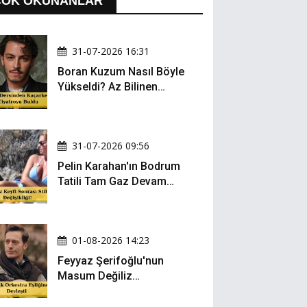
ÇOK OKUNANLAR
31-07-2026 16:31
Boran Kuzum Nasıl Böyle
Yükseldi? Az Bilinen
Kariyer Yolculuğu
31-07-2026 09:56
Pelin Karahan'ın Bodrum
Tatili Tam Gaz Devam
Ediyor! Şezlong Keyfi ve
Şıklığıyla Göz Doldurdu!
01-08-2026 14:23
Feyyaz Şerifoğlu'nun
Masum Değiliz
Performansı Sosyal
Medyada Yeniden Gündem