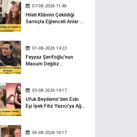
07-08-2026 11:46
Hileli Klibinin Çekildiği
Sarnıçta Eğlenceli Anlar:
Zeynep Oktay ve Sueda
Uluca Viral Oldu!
01-08-2026 14:23
Feyyaz Şerifoğlu'nun
Masum Değiliz
Performansı Sosyal
Medyada Yeniden Gündem
Oldu
05-08-2026 14:17
Ufuk Beydemir'den Eski
Eşi İpek Filiz Yazıcı'ya Ağır
Gönderme: "Attan İnip
Eşeğe..."
06-08-2026 16:17