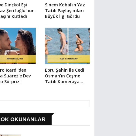
e Dinçkol Eşi
Sinem Kobal'ın Yaz
az Şerifoğlu'nun
Tatili Paylaşımları
Yaşını Kutladı
Büyük İlgi Gördü
o Icardi'den
Ebru Şahin ile Cedi
a Suarez'e Dev
Osman'ın Çeşme
o Sürprizi
Tatili Kameraya
Yansıdı
ÇOK OKUNANLAR