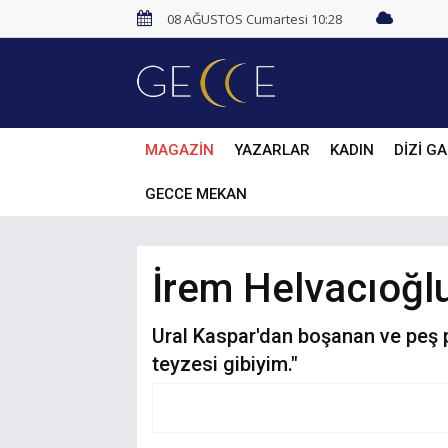
08 AĞUSTOS Cumartesi 10:28
MAGAZİN
YAZARLAR
KADIN
DİZİ GA
GECCE MEKAN
İrem Helvacıoğlu'
Ural Kaspar'dan boşanan ve peş p
teyzesi gibiyim."