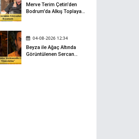
Merve Terim Çetin'den
Bodrum'da Alkış Toplayan
Hareket: Elbisesiyle
Denize Atladı!
04-08-2026 12:34
Beyza ile Ağaç Altında
Görüntülenen Sercan
Yıldırım Konuştu!