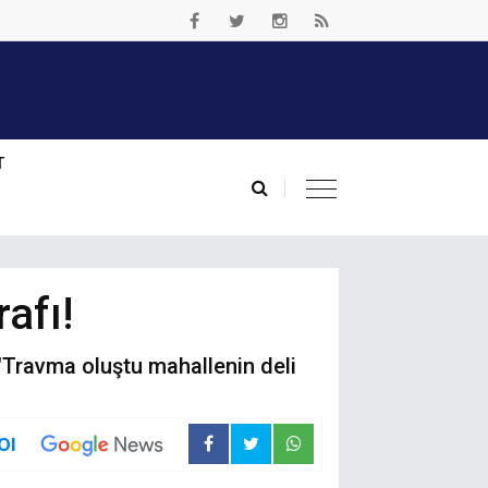
T
afı!
"Travma oluştu mahallenin deli
Ol