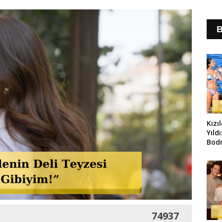
B
Kızı
Yıld
Bod
Yorg
74937