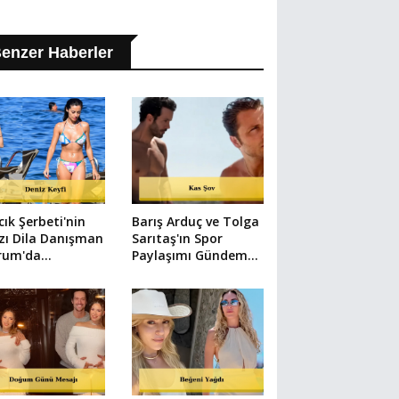
enzer Haberler
lcık Şerbeti'nin
Barış Arduç ve Tolga
ızı Dila Danışman
Sarıtaş'ın Spor
rum'da
Paylaşımı Gündem
unluk Atıyor!
Oldu