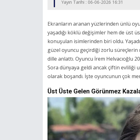
Yayın Tarihi : 06-06-2026 16:31
Ekranların aranan yüzlerinden ünlü oy
yaşadığı köklü değişimler hem de üst üs
konuşulan isimlerinden biri oldu. Yaşadığ
güzel oyuncu geçirdiği zorlu süreçlerin r
dille anlattı. Oyuncu İrem Helvacıoğlu 20
Sora dünyaya geldi ancak çiftin evliliği 
olarak boşandı. İşte oyuncunun çok merak
Üst Üste Gelen Görünmez Kazalar