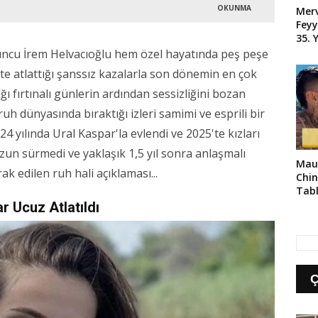
OKUNMA
Merv
Feyy
35. 
uncu İrem Helvacıoğlu hem özel hayatında peş peşe
te atlattığı şanssız kazalarla son dönemin en çok
ı fırtınalı günlerin ardından sessizliğini bozan
uh dünyasında bıraktığı izleri samimi ve esprili bir
24 yılında Ural Kaspar'la evlendi ve 2025'te kızları
uzun sürmedi ve yaklaşık 1,5 yıl sonra anlaşmalı
Maur
 edilen ruh hali açıklaması...
Chin
Tabl
 Ucuz Atlatıldı