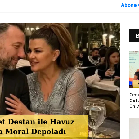
Abone 
B
Cem
Oxf
Üniv
Ödü