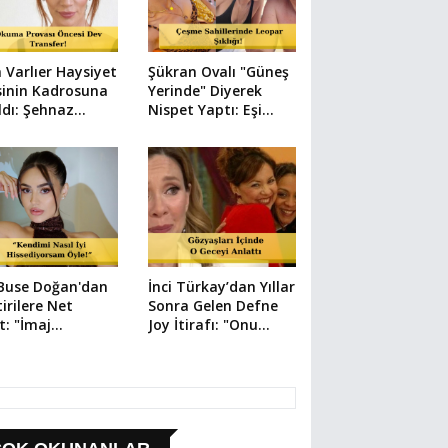
 Varlıer Haysiyet
Şükran Ovalı "Güneş
sinin Kadrosuna
Yerinde" Diyerek
ldı: Şehnaz
Nispet Yaptı: Eşi
kteriyle
Caner Erkin'den Aşk
üyor!
Dolu Yorum!
 Buse Doğan'dan
İnci Türkay’dan Yıllar
tirilere Net
Sonra Gelen Defne
t: "İmaj
Joy İtirafı: "Onu
şikliğinden
Zincirliyordum"
inmiyorum!"