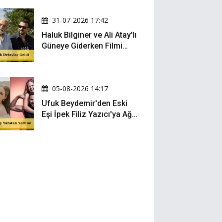
Oldu
31-07-2026 17:42
Haluk Bilginer ve Ali Atay'lı
Güneye Giderken Filmi
Sete Çıktı
05-08-2026 14:17
Ufuk Beydemir'den Eski
Eşi İpek Filiz Yazıcı'ya Ağır
Gönderme: "Attan İnip
Eşeğe..."