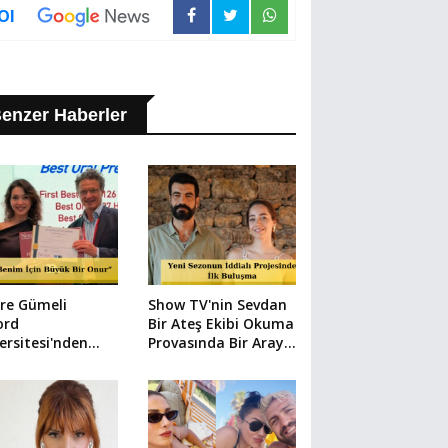
Ol
enzer Haberler
re Gümeli
Show TV'nin Sevdan
ord
Bir Ateş Ekibi Okuma
ersitesi'nden
Provasında Bir Araya
lle Döndü
Geldi!