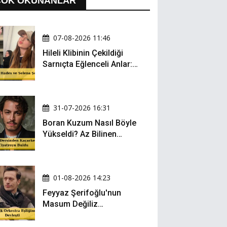
ÇOK OKUNANLAR
07-08-2026 11:46
Hileli Klibinin Çekildiği
Sarnıçta Eğlenceli Anlar:
Zeynep Oktay ve Sueda
Uluca Viral Oldu!
31-07-2026 16:31
Boran Kuzum Nasıl Böyle
Yükseldi? Az Bilinen
Kariyer Yolculuğu
01-08-2026 14:23
Feyyaz Şerifoğlu'nun
Masum Değiliz
Performansı Sosyal
Medyada Yeniden Gündem