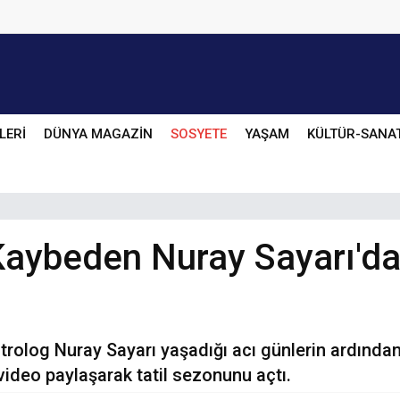
LERİ
DÜNYA MAGAZİN
SOSYETE
YAŞAM
KÜLTÜR-SANA
 Kaybeden Nuray Sayarı'd
strolog Nuray Sayarı yaşadığı acı günlerin ardında
video paylaşarak tatil sezonunu açtı.