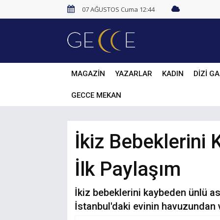
07 AĞUSTOS Cuma 12:44
MAGAZİN
YAZARLAR
KADIN
DİZİ GA
GECCE MEKAN
İkiz Bebeklerini
İlk Paylaşım
İkiz bebeklerini kaybeden ünlü a
İstanbul'daki evinin havuzundan 