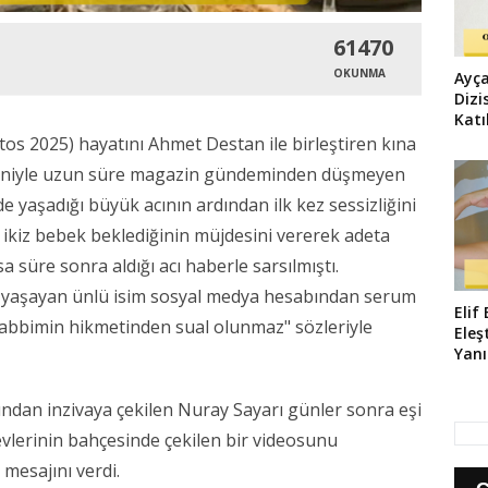
61470
OKUNMA
Ayça
Dizi
Katı
Kara
tos 2025) hayatını Ahmet Destan ile birleştiren kına
Dön
töreniyle uzun süre magazin gündeminden düşmeyen
yaşadığı büyük acının ardından ilk kez sessizliğini
 ikiz bebek beklediğinin müjdesini vererek adeta
a süre sonra aldığı acı haberle sarsılmıştı.
r yaşayan ünlü isim sosyal medya hesabından serum
Elif
"Rabbimin hikmetinden sual olunmaz" sözleriyle
Eleş
Yanı
Deği
Çek
ından inzivaya çekilen Nuray Sayarı günler sonra eşi
evlerinin bahçesinde çekilen bir videosunu
 mesajını verdi.