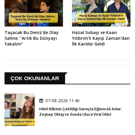
Taşacak Bu Deniz'de Olay
Hazal Subaşı ve Kaan
Sahne: "Artık Bu Dünyayı
Yıldırım’lı Kayıp Zaman'dan
Yakalım"
İlk Kareler Geldi
ÇOK OKUNANLAR
07-08-2026 11:46
Hileli Klibinin Çekildiği Sarnıçta Eğlenceli Anlar:
Zeynep Oktay ve Sueda Uluca Viral Oldu!