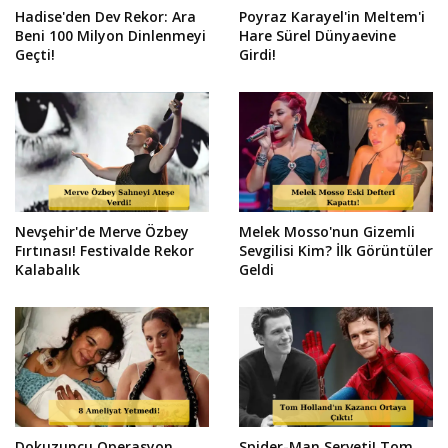
Hadise'den Dev Rekor: Ara
Poyraz Karayel'in Meltem'i
Beni 100 Milyon Dinlenmeyi
Hare Sürel Dünyaevine
Geçti!
Girdi!
Nevşehir'de Merve Özbey
Melek Mosso'nun Gizemli
Fırtınası! Festivalde Rekor
Sevgilisi Kim? İlk Görüntüler
Kalabalık
Geldi
Dokuzuncu Operasyon
Spider-Man Serveti! Tom