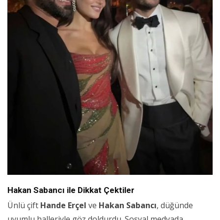
Hakan Sabancı ile Dikkat Çektiler
Ünlü çift
Hande Erçel
ve
Hakan Sabancı
, düğünde
uyumlu halleriyle göz doldurdu. Sosyal medyada