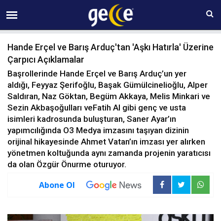
09 AĞUSTOS Pazar 12:50
Hande Erçel ve Barış Arduç'tan 'Aşkı Hatırla' Üzerine
Çarpıcı Açıklamalar
Başrollerinde Hande Erçel ve Barış Arduç’un yer
aldığı, Feyyaz Şerifoğlu, Başak Gümülcinelioğlu, Alper
Saldıran, Naz Göktan, Begüm Akkaya, Melis Minkari ve
Sezin Akbaşoğulları veFatih Al gibi genç ve usta
isimleri kadrosunda buluşturan, Saner Ayar’ın
yapımcılığında O3 Medya imzasını taşıyan dizinin
orijinal hikayesinde Ahmet Vatan’ın imzası yer alırken
yönetmen koltuğunda aynı zamanda projenin yaratıcısı
da olan Özgür Önurme oturuyor.
Abone Ol