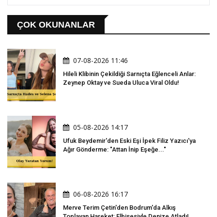
ÇOK OKUNANLAR
07-08-2026 11:46
Hileli Klibinin Çekildiği Sarnıçta Eğlenceli Anlar:
Zeynep Oktay ve Sueda Uluca Viral Oldu!
05-08-2026 14:17
Ufuk Beydemir'den Eski Eşi İpek Filiz Yazıcı'ya
Ağır Gönderme: "Attan İnip Eşeğe..."
06-08-2026 16:17
Merve Terim Çetin'den Bodrum'da Alkış
Toplayan Hareket: Elbisesiyle Denize Atladı!