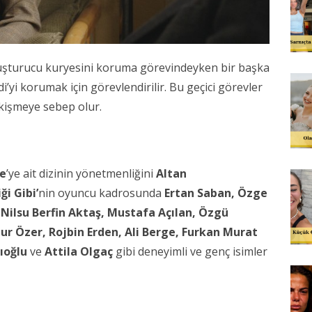
uyuşturucu kuryesini koruma görevindeyken bir başka
yi korumak için görevlendirilir. Bu geçici görevler
ekişmeye sebep olur.
e
’ye ait dizinin yönetmenliğini
Altan
ği Gibi’
nin oyuncu kadrosunda
Ertan Saban, Özge
Nilsu Berfin Aktaş, Mustafa Açılan, Özgü
nur Özer, Rojbin Erden, Ali Berge, Furkan Murat
ıoğlu
ve
Attila Olgaç
gibi deneyimli ve genç isimler