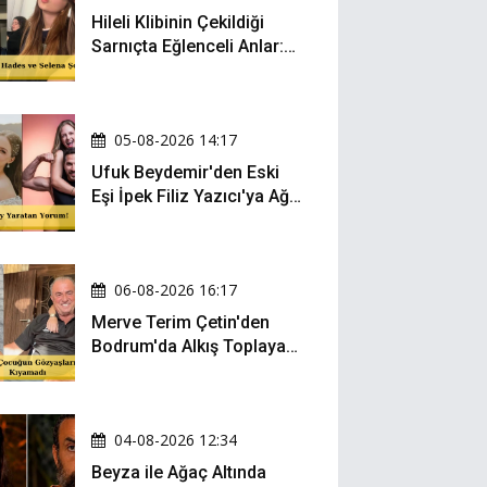
Hileli Klibinin Çekildiği
Sarnıçta Eğlenceli Anlar:
Zeynep Oktay ve Sueda
Uluca Viral Oldu!
05-08-2026 14:17
Ufuk Beydemir'den Eski
Eşi İpek Filiz Yazıcı'ya Ağır
Gönderme: "Attan İnip
Eşeğe..."
06-08-2026 16:17
Merve Terim Çetin'den
Bodrum'da Alkış Toplayan
Hareket: Elbisesiyle
Denize Atladı!
04-08-2026 12:34
Beyza ile Ağaç Altında