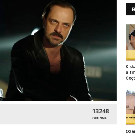
B
Kısk
Bitm
Geçt
13248
OKUNMA
Oza