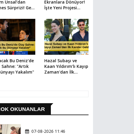
em Ünsal’dan
Ekranlara Dönüyor!
es Sürprizi! Geri
İşte Yeni Projesi...
m Başladı
cak Bu Deniz'de
Hazal Subaşı ve
 Sahne: "Artık
Kaan Yıldırım’lı Kayıp
ünyayı Yakalım"
Zaman'dan İlk
Kareler Geldi
ÇOK OKUNANLAR
07-08-2026 11:46