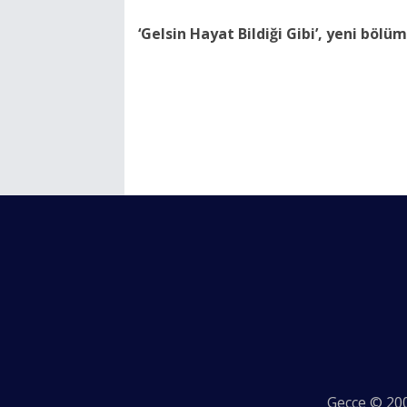
‘Gelsin Hayat Bildiği Gibi’, yeni böl
Gecce © 200