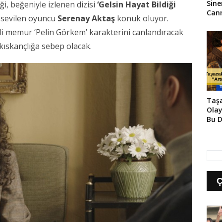
Sin
ği, beğeniyle izlenen dizisi
‘Gelsin Hayat Bildiği
Cann
 sevilen oyuncu
Serenay Aktaş
konuk oluyor.
Sayı
 memur ‘Pelin Görkem’ karakterini canlandıracak
 kıskançlığa sebep olacak.
Taşa
Olay
Bu D