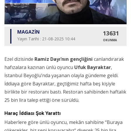
MAGAZİN
13631
Yayın Tarihi : 21-08-2025 10:44
OKUNMA
Ezel dizisinde
Ramiz Dayı’nın gençliğini
canlandırarak
hafızalara kazınan ünlü oyuncu
Ufuk Bayraktar
,
İstanbul Beyoğlu’nda yaşanan olayla gündeme geldi.
İddiaya göre Bayraktar, geçtiğimiz hafta beş kişiyle
birlikte bir restoranı bastı. Restoran sahibinden haftalık
25 bin lira talep ettiği öne sürüldü.
Haraç İddiası Şok Yarattı
Haberlere göre ünlü oyuncu, mekân sahibine “Buraya
çökecekler, biz seni koruyacağız” diyerek 25 bin lira