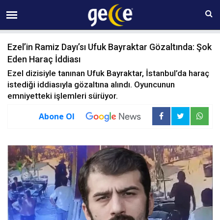
09 AĞUSTOS Pazar 16:19
Ezel’in Ramiz Dayı’sı Ufuk Bayraktar Gözaltında: Şok
Eden Haraç İddiası
Ezel dizisiyle tanınan Ufuk Bayraktar, İstanbul’da haraç
istediği iddiasıyla gözaltına alındı. Oyuncunun
emniyetteki işlemleri sürüyor.
Abone Ol