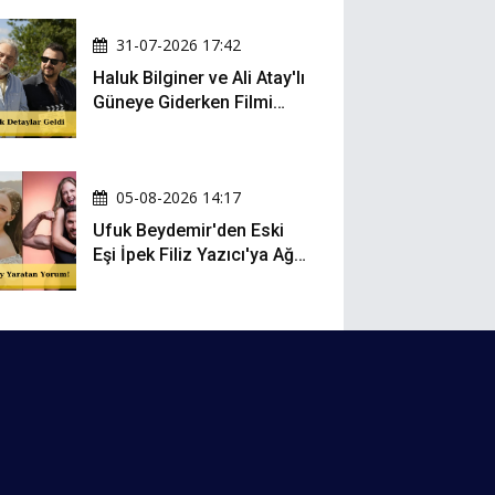
Oldu
31-07-2026 17:42
Haluk Bilginer ve Ali Atay'lı
Güneye Giderken Filmi
Sete Çıktı
05-08-2026 14:17
Ufuk Beydemir'den Eski
Eşi İpek Filiz Yazıcı'ya Ağır
Gönderme: "Attan İnip
Eşeğe..."