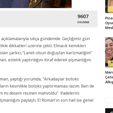
9607
Pına
OKUNMA
Oyu
Mesl
ve açıklamalarıyla sıkça gündemde. Geçtiğimiz gün
ikle dikkatleri üzerine çekti. Elmacık kemikleri
olan şarkıcı,"Lanet olsun doğuştan karizmatiğim"
, estetik yaptırdığını itiraf ederek pişmanlığını
Mer
Çet
oman, yaptığı yorumda, "Arkadaşlar botoks
Alkı
ların kesinlikle botoks yaptırmaması lazım. Ben de
Hare
Deni
ığım mı desem resmen mahvoldu" ifadelerini
manlığını paylaştı. El Roman'ın son hali ise genel