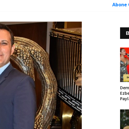
Abone 
B
Dem
Ezb
Payl
Maky
Sos
Sall