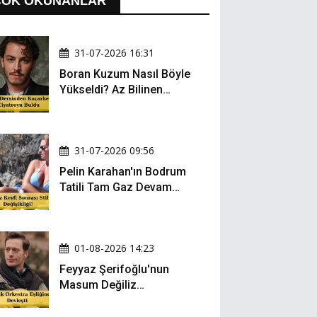
ÇOK OKUNANLAR
31-07-2026 16:31
Boran Kuzum Nasıl Böyle
Yükseldi? Az Bilinen
Kariyer Yolculuğu
31-07-2026 09:56
Pelin Karahan'ın Bodrum
Tatili Tam Gaz Devam
Ediyor! Şezlong Keyfi ve
Şıklığıyla Göz Doldurdu!
01-08-2026 14:23
Feyyaz Şerifoğlu'nun
Masum Değiliz
Performansı Sosyal
Medyada Yeniden Gündem