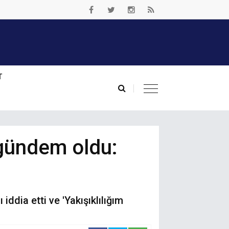
T
 gündem oldu:
dia etti ve 'Yakışıklılığım