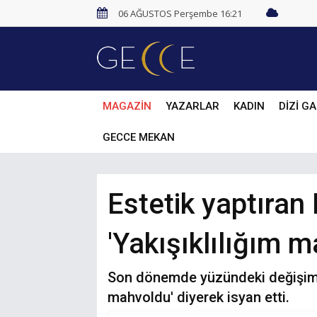
06 AĞUSTOS Perşembe 16:21
MAGAZİN
YAZARLAR
KADIN
DİZİ GA
GECCE MEKAN
Estetik yaptıran
'Yakışıklılığım 
Son dönemde yüzündeki değişimle 
mahvoldu' diyerek isyan etti.