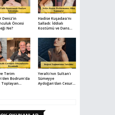
r Deniz’in
Hadise Kuşadası'nı
nculuk Öncesi
Salladı: İddialı
eği Ne?
Kostümü ve Dans
Şovuyla Büyüledi!
ve Terim
Yeraltı'nın Sultan'ı
in'den Bodrum'da
Sümeyye
ş Toplayan
Aydoğan'dan Cesur
ket: Elbisesiyle
ve Şık Paylaşımlar
ze Atladı!