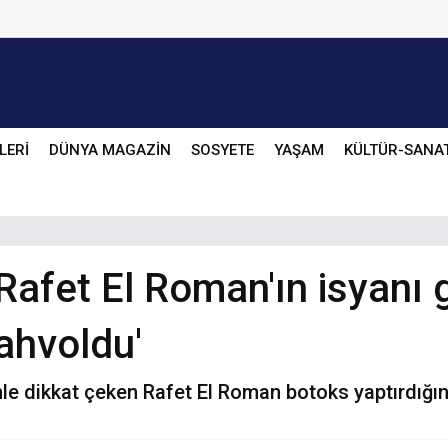
LERİ
DÜNYA MAGAZİN
SOSYETE
YAŞAM
KÜLTÜR-SANA
 Rafet El Roman'ın isyanı
mahvoldu'
dikkat çeken Rafet El Roman botoks yaptırdığını id