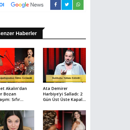
Ol
enzer Haberler
et Akalın’dan
Ata Demirer
er Bozan
Harbiye'yi Salladı: 2
aşım: Sıfır
Gün Üst Üste Kapalı
aj Filtresiz Pozu
Gişe Şov!
yal Medyayı
adı!