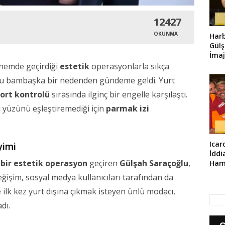
12427
OKUNMA
Harb
Gülş
İmaj
önemde geçirdiği
estetik
operasyonlarla sıkça
onu bambaşka bir nedenden gündeme geldi. Yurt
ort kontrolü
sırasında ilginç bir engelle karşılaştı.
ni yüzünü eşleştiremediği için
parmak izi
Icar
yimi
İddi
 bir estetik operasyon
geçiren
Gülşah Saraçoğlu
,
Haml
işim, sosyal medya kullanıcıları tarafından da
 ilk kez yurt dışına çıkmak isteyen ünlü modacı,
dı.