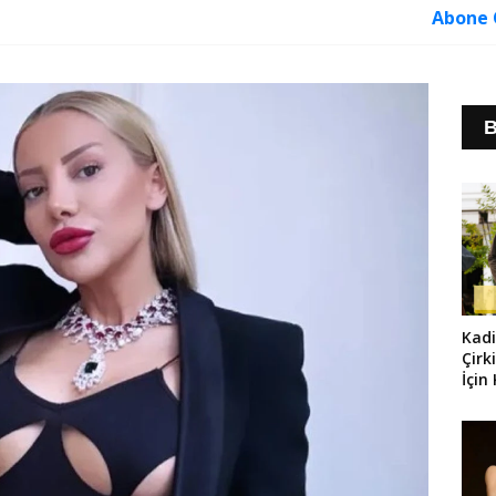
Abone 
B
Kad
Çirk
İçin