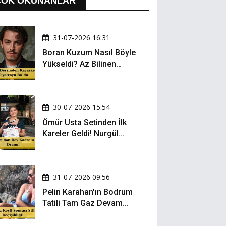
ÇOK OKUNANLAR
31-07-2026 16:31
Boran Kuzum Nasıl Böyle
Yükseldi? Az Bilinen
Kariyer Yolculuğu
30-07-2026 15:54
Ömür Usta Setinden İlk
Kareler Geldi! Nurgül
Yeşilçay, Bülent İnal ve
Gonca Vuslateri Aynı
Projede!
31-07-2026 09:56
Pelin Karahan'ın Bodrum
Tatili Tam Gaz Devam
Ediyor! Şezlong Keyfi ve
Şıklığıyla Göz Doldurdu!