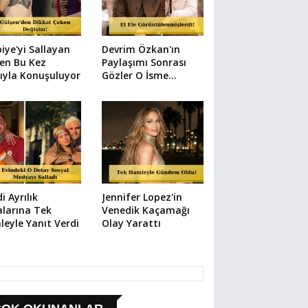
iye'yi Sallayan
Devrim Özkan'ın
en Bu Kez
Paylaşımı Sonrası
ıyla Konuşuluyor
Gözler O İsme
Çevrildi
di Ayrılık
Jennifer Lopez'in
alarına Tek
Venedik Kaçamağı
eyle Yanıt Verdi
Olay Yarattı