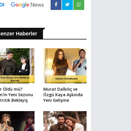
Ol
enzer Haberler
ir Öldü mü?
Murat Dalkılıç ve
in'in Yeni Sezonu
Özgü Kaya Aşkında
 Kritik Bekleyiş
Yeni Gelişme