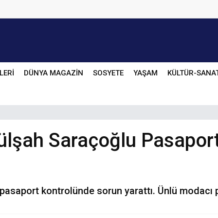
LERİ
DÜNYA MAGAZİN
SOSYETE
YAŞAM
KÜLTÜR-SANA
Gülşah Saraçoğlu Pasapor
ı
 pasaport kontrolünde sorun yarattı. Ünlü modacı