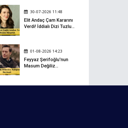
30-07-2026 11:48
Elit Andaç Çam Kararını
Verdi! İddialı Dizi Tuzlu
Kahve'nin Kadrosuna
Katıldı!
01-08-2026 14:23
Feyyaz Şerifoğlu'nun
Masum Değiliz
Performansı Sosyal
Medyada Yeniden Gündem
Oldu