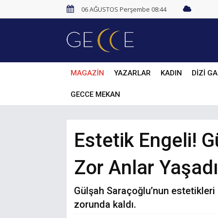
06 AĞUSTOS Perşembe 08:44
MAGAZİN
YAZARLAR
KADIN
DİZİ GA
GECCE MEKAN
Estetik Engeli! 
Zor Anlar Yaşad
Gülşah Saraçoğlu’nun estetikleri
zorunda kaldı.