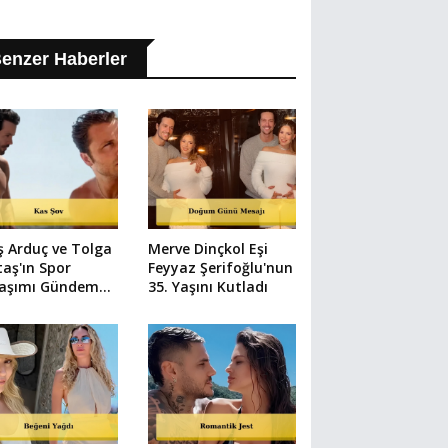
enzer Haberler
ş Arduç ve Tolga
Merve Dinçkol Eşi
taş'ın Spor
Feyyaz Şerifoğlu'nun
laşımı Gündem
35. Yaşını Kutladı
u