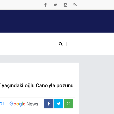
T
7 yaşındaki oğlu Cano'yla pozunu
Ol