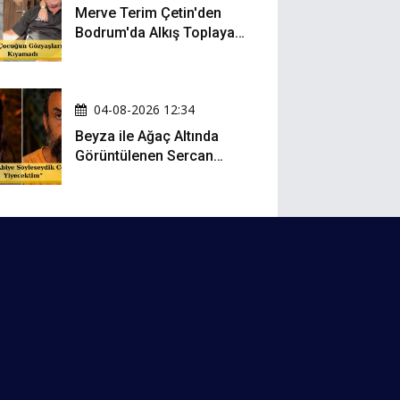
Merve Terim Çetin'den
Bodrum'da Alkış Toplayan
Hareket: Elbisesiyle
Denize Atladı!
04-08-2026 12:34
Beyza ile Ağaç Altında
Görüntülenen Sercan
Yıldırım Konuştu!