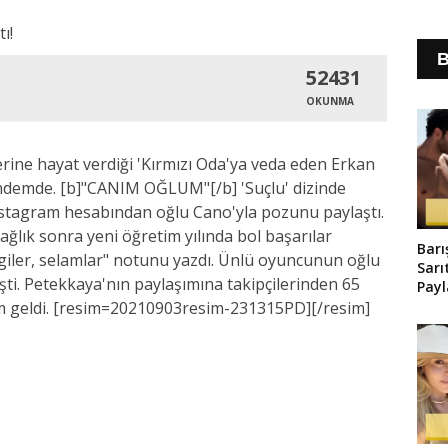
B
52431
OKUNMA
erine hayat verdiği 'Kırmızı Oda'ya veda eden Erkan
gündemde. [b]"CANIM OĞLUM"[/b] 'Suçlu' dizinde
nstagram hesabından oğlu Cano'yla pozunu paylaştı.
lık sonra yeni öğretim yılında bol başarılar
Barı
vgiler, selamlar" notunu yazdı. Ünlü oyuncunun oğlu
Sarı
ti. Petekkaya'nın paylaşımına takipçilerinden 65
Pay
Old
um geldi. [resim=20210903resim-231315PD][/resim]