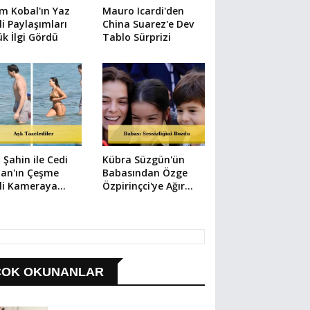
m Kobal'ın Yaz
Mauro Icardi'den
li Paylaşımları
China Suarez'e Dev
k İlgi Gördü
Tablo Sürprizi
 Şahin ile Cedi
Kübra Süzgün'ün
an'ın Çeşme
Babasından Özge
li Kameraya
Özpirinçci'ye Ağır
ıdı
Suçlama
ÇOK OKUNANLAR