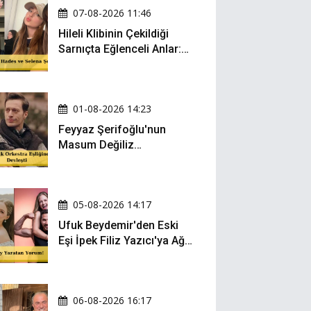
07-08-2026 11:46
Hileli Klibinin Çekildiği
Sarnıçta Eğlenceli Anlar:
Zeynep Oktay ve Sueda
Uluca Viral Oldu!
01-08-2026 14:23
Feyyaz Şerifoğlu'nun
Masum Değiliz
Performansı Sosyal
Medyada Yeniden Gündem
Oldu
05-08-2026 14:17
Ufuk Beydemir'den Eski
Eşi İpek Filiz Yazıcı'ya Ağır
Gönderme: "Attan İnip
Eşeğe..."
06-08-2026 16:17