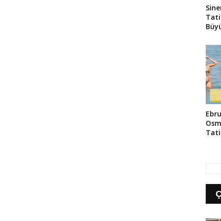
Sine
Tati
Büyü
Ebru
Osm
Tati
Yans