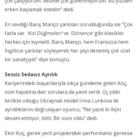
çok çalışıyorum. Sesime çok güvenmiyorum, bu yüzden
erken başlamak istedim” dedi.
En sevdiği Barış Manço şarkıları sorulduğunda ise “Çok
fazla var.
‘Kol Düğmeleri’
ve
‘Dönence’
gibi klasikler
herkes için kıymetli. Barış Manço, hem Fransızca hem
İngilizce şarkılar söyleyerek her şeyi denemiş çok özel
bir sanatçıydı” diye konuştu.
Sessiz Sedasız Ayrılık
Kariyerindeki başarılarıyla sıkça gündeme gelen Koç,
özel hayatına dair sorulara da yanıt verdi. Üç yıldır
birlikte olduğu Ukraynalı model Irina Lunkova ile
ayrıldıklarını doğrulayan oyuncu, “Ne yazık ki ilişki
devam etmiyor, bitti. Bir süre oldu” dedi.
Ekin Koç, gerek yerli projelerdeki performansı gerekse