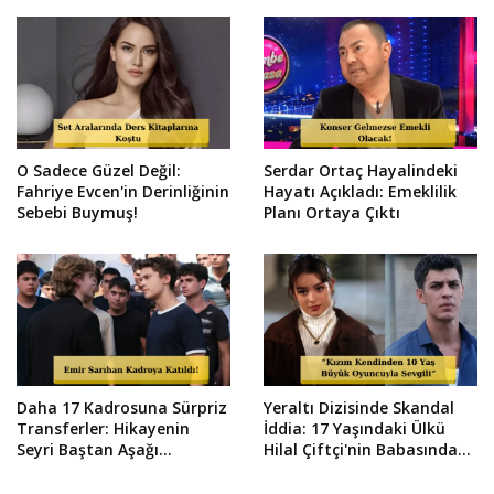
O Sadece Güzel Değil:
Serdar Ortaç Hayalindeki
Fahriye Evcen'in Derinliğinin
Hayatı Açıkladı: Emeklilik
Sebebi Buymuş!
Planı Ortaya Çıktı
Daha 17 Kadrosuna Sürpriz
Yeraltı Dizisinde Skandal
Transferler: Hikayenin
İddia: 17 Yaşındaki Ülkü
Seyri Baştan Aşağı
Hilal Çiftçi'nin Babasından
Değişiyor!
Suç Duyurusu!