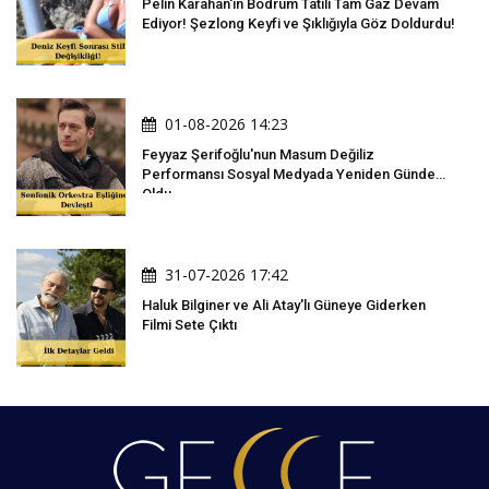
Pelin Karahan'ın Bodrum Tatili Tam Gaz Devam
Ediyor! Şezlong Keyfi ve Şıklığıyla Göz Doldurdu!
01-08-2026 14:23
Feyyaz Şerifoğlu'nun Masum Değiliz
Performansı Sosyal Medyada Yeniden Gündem
Oldu
31-07-2026 17:42
Haluk Bilginer ve Ali Atay'lı Güneye Giderken
Filmi Sete Çıktı