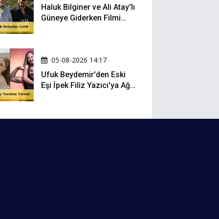
Haluk Bilginer ve Ali Atay'lı
Güneye Giderken Filmi
Sete Çıktı
05-08-2026 14:17
Ufuk Beydemir'den Eski
Eşi İpek Filiz Yazıcı'ya Ağır
Gönderme: "Attan İnip
Eşeğe..."