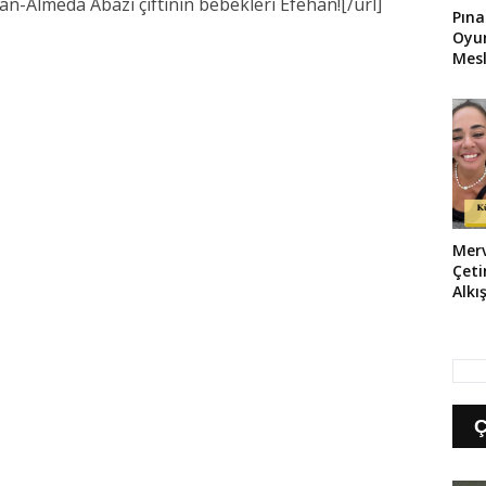
n-Almeda Abazi çiftinin bebekleri Efehan![/url]
Pına
Oyu
Mesl
Mer
Çet
Alkı
Hare
Deni