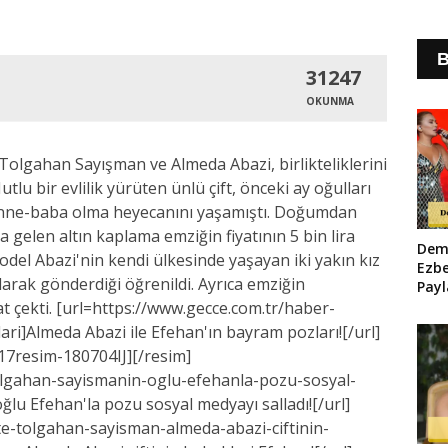
B
31247
OKUNMA
olgahan Sayışman ve Almeda Abazi, birlikteliklerini
tlu bir evlilik yürüten ünlü çift, önceki ay oğulları
 anne-baba olma heyecanını yaşamıştı. Doğumdan
 gelen altın kaplama emziğin fiyatının 5 bin lira
Dem
 model Abazi'nin kendi ülkesinde yaşayan iki yakın kız
Ezb
arak gönderdiği öğrenildi. Ayrıca emziğin
Payl
Maky
t çekti. [url=https://www.gecce.com.tr/haber-
Sos
ri]Almeda Abazi ile Efehan'ın bayram pozları![/url]
Sall
617resim-180704IJ][/resim]
olgahan-sayismanin-oglu-efehanla-pozu-sosyal-
lu Efehan'la pozu sosyal medyayı salladı![/url]
te-tolgahan-sayisman-almeda-abazi-ciftinin-