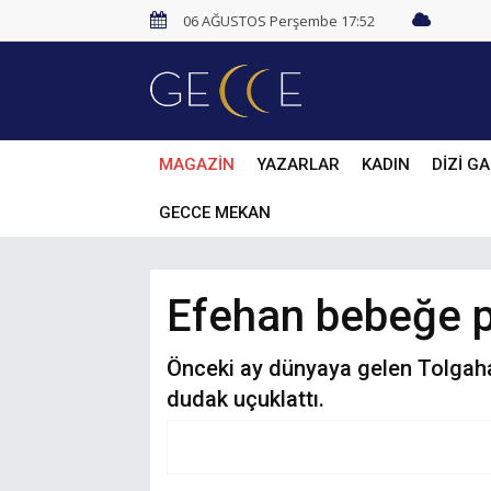
06 AĞUSTOS Perşembe 17:52
MAGAZİN
YAZARLAR
KADIN
DİZİ GA
GECCE MEKAN
Efehan bebeğe p
Önceki ay dünyaya gelen Tolgahan
dudak uçuklattı.