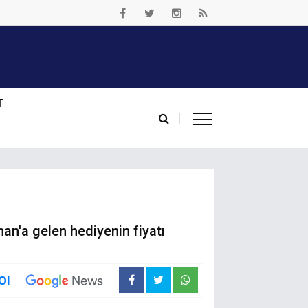
T
an'a gelen hediyenin fiyatı
Ol