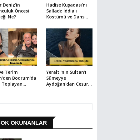
r Deniz’in
Hadise Kuşadası'nı
nculuk Öncesi
Salladı: İddialı
eği Ne?
Kostümü ve Dans
Şovuyla Büyüledi!
ve Terim
Yeraltı'nın Sultan'ı
in'den Bodrum'da
Sümeyye
ş Toplayan
Aydoğan'dan Cesur
ket: Elbisesiyle
ve Şık Paylaşımlar
ze Atladı!
ÇOK OKUNANLAR