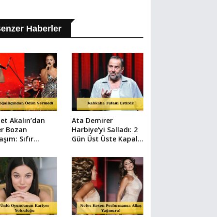
enzer Haberler
et Akalın’dan
Ata Demirer
er Bozan
Harbiye'yi Salladı: 2
aşım: Sıfır
Gün Üst Üste Kapalı
aj Filtresiz Pozu
Gişe Şov!
yal Medyayı
adı!