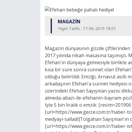
MAGAZİN
Yayın Tarihi : 17-06-2019 18:01
Magazin dünyasının gözde çiftlerinden T
2017 yılında nikah masasına taşımıştı. Mu
Efehan'ın dünyaya gelmesiyle birlikte
kısa bir süre sonra sünnet olan Efehan'a
olduğu belirtildi. Emziği, Arnavut asıllı
arkadaşının Efehan'a sünnet hediyesi ol
üzerindeki Efehan Sayışman yazısı dikka
almeda-abazi-ile-efehanin-bayram-pozla
İşte 5 bin liralık o emzik: [resim=20190
[url=https://www.gecce.com.tr/haber-t
medyayi-salladi]Tolgahan Sayışman'ın oğ
[url=https://www.gecce.com.tr/haber-is