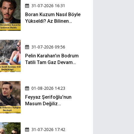
31-07-2026 16:31
Boran Kuzum Nasıl Böyle
Yükseldi? Az Bilinen
Kariyer Yolculuğu
31-07-2026 09:56
Pelin Karahan'ın Bodrum
Tatili Tam Gaz Devam
Ediyor! Şezlong Keyfi ve
Şıklığıyla Göz Doldurdu!
01-08-2026 14:23
Feyyaz Şerifoğlu'nun
Masum Değiliz
Performansı Sosyal
Medyada Yeniden Gündem
Oldu
31-07-2026 17:42