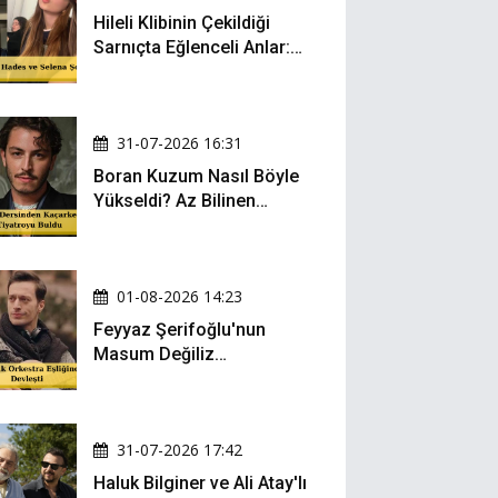
Hileli Klibinin Çekildiği
Sarnıçta Eğlenceli Anlar:
Zeynep Oktay ve Sueda
Uluca Viral Oldu!
31-07-2026 16:31
Boran Kuzum Nasıl Böyle
Yükseldi? Az Bilinen
Kariyer Yolculuğu
01-08-2026 14:23
Feyyaz Şerifoğlu'nun
Masum Değiliz
Performansı Sosyal
Medyada Yeniden Gündem
Oldu
31-07-2026 17:42
Haluk Bilginer ve Ali Atay'lı