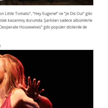
n Little Tomato”, “Hey Eugene!” ve “Je Dis Oui” gibi
 plak kazanmış durumda. Şarkıları sadece albümlerle
 “Desperate Housewives” gibi popüler dizilerde de
m