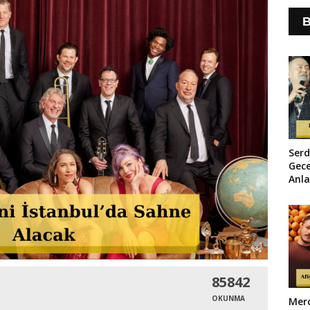
B
Serd
Gece
Anla
Kiba
Baca
85842
OKUNMA
Merc