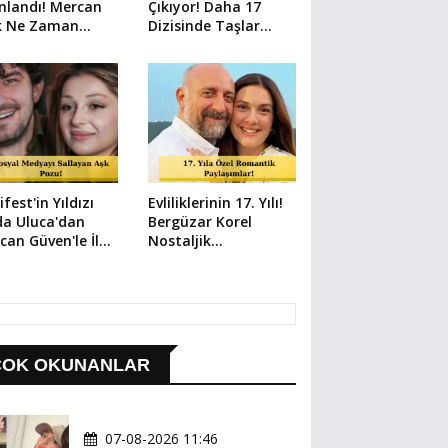
nlandı! Mercan
Çıkıyor! Daha 17
k Ne Zaman
Dizisinde Taşlar
ıyor?
Yerinden Oynuyor
fest'in Yıldızı
Evliliklerinin 17. Yılı!
da Uluca'dan
Bergüzar Korel
can Güven'le İlk
Nostaljik
laşım
Fotoğrafları Art Arda
Paylaştı
ÇOK OKUNANLAR
07-08-2026 11:46