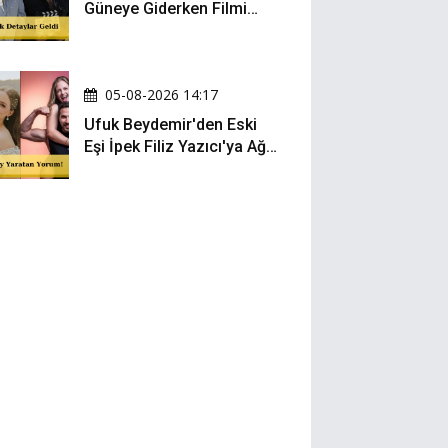
Güneye Giderken Filmi
Sete Çıktı
05-08-2026 14:17
Ufuk Beydemir'den Eski
Eşi İpek Filiz Yazıcı'ya Ağır
Gönderme: "Attan İnip
Eşeğe..."