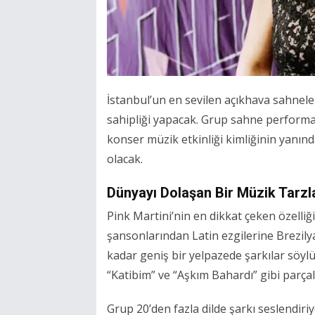
İstanbul’un en sevilen açıkhava sahnele
sahipliği yapacak. Grup sahne performansl
konser müzik etkinliği kimliğinin yanında 
olacak.
Dünyayı Dolaşan Bir Müzik Tarzl
Pink Martini’nin en dikkat çeken özelliği
şansonlarından Latin ezgilerine Brezily
kadar geniş bir yelpazede şarkılar söy
“Katibim” ve “Aşkım Bahardı” gibi parça
Grup 20’den fazla dilde şarkı seslendir