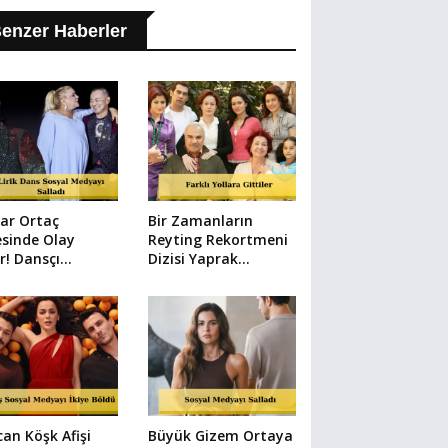
enzer Haberler
ar Ortaç
Bir Zamanların
sinde Olay
Reyting Rekortmeni
r! Dansçı
Dizisi Yaprak
riye'nin
Dökümü'nün
klarına Sarıldı
Oyuncuları Şu An Ne
Yapıyor?
an Köşk Afişi
Büyük Gizem Ortaya