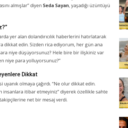
sını almışlar” diyen
Seda Sayan
, yaşadığı üzüntüyü
z?”
arda yer alan dolandırıcılık haberlerini hatırlatarak
lara dikkat edin. Sizden rica ediyorum, her gün ana
ra niye düşüyorsunuz? Hele bire bir ilişkiniz var
en niye para yolluyorsunuz?”
teyenlere Dikkat
esi uyanık olmaya çağırdı. “Ne olur dikkat edin.
n insanlara itibar etmeyiniz” diyerek özellikle sahte
akipçilerine net bir mesaj verdi.