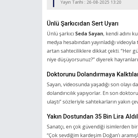
Yayın Tarihi : 26-08-2025 13:20
Ünlü Şarkıcıdan Sert Uyarı
Ünlü şarkıcı
Seda Sayan
, kendi adını ku
medya hesabından yayınladığı videoyla t
artan sahteciliklere dikkat çekti. “Her
niye düşüyorsunuz?” diyerek hayranlarını
Doktorunu Dolandırmaya Kalktıla
Sayan, videosunda yaşadığı son olayı da
dolandırıcılık yapıyorlar. En son dokt
ulaştı” sözleriyle sahtekarların yakın çev
Yakın Dostundan 35 Bin Lira Aldı
Sanatçı, en çok güvendiği isimlerden bi
“Çok sevdiğim kardeşim Doğan’ı aramışl