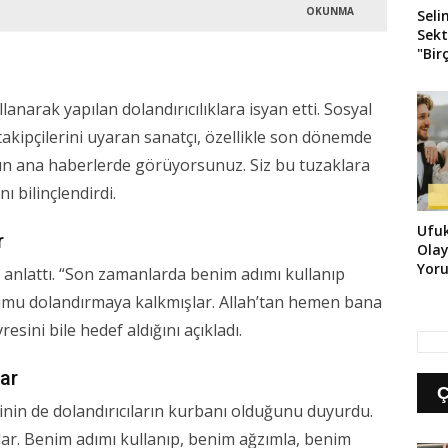
OKUNMA
Seli
Sekt
"Bir
Kay
llanarak yapılan dolandırıcılıklara isyan etti. Sosyal
akipçilerini uyaran sanatçı, özellikle son dönemde
 gün ana haberlerde görüyorsunuz. Siz bu tuzaklara
 bilinçlendirdi.
Ufuk
r
Ola
Yoru
 anlattı. “Son zamanlarda benim adımı kullanıp
Filiz
orumu dolandırmaya kalkmışlar. Allah’tan hemen bana
Sevg
Çeke
resini bile hedef aldığını açıkladı.
lar
rinin de dolandırıcıların kurbanı olduğunu duyurdu.
ar. Benim adımı kullanıp, benim ağzımla, benim