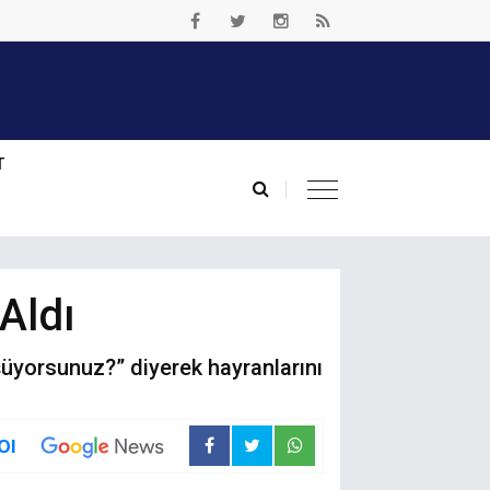
T
Aldı
üşüyorsunuz?” diyerek hayranlarını
Ol