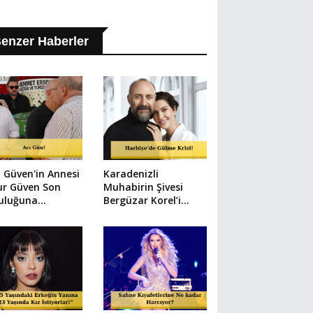
enzer Haberler
l Güven'in Annesi
Karadenizli
ur Güven Son
Muhabirin Şivesi
culuğuna
Bergüzar Korel’i
landı
Kahkahaya Boğdu