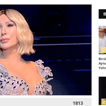
B
Biro
Ayn
Yol
Uğur
1813