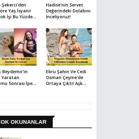
n Şekerci'den
Hadise'nin Servet
öre Yaş İsyanı!
Değerindeki Dolabını
çok İşi Bu Yüzden
İnceliyoruz!
bettim"
 Beydemir'in
Ebru Şahin Ve Cedi
y Yaratan
Osman Çeşme'de
mu Sonrası İpek
Ortaya Çıktı! Aşk
 Yazıcı'nın
Dolu Kareler
ilisinden Dikkat
Gündemde
n Paylaşım!
ÇOK OKUNANLAR