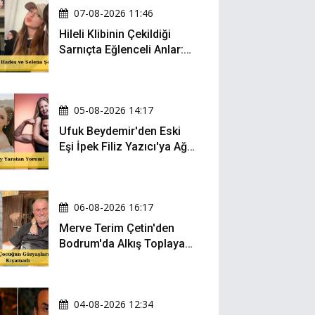
07-08-2026 11:46
Hileli Klibinin Çekildiği
Sarnıçta Eğlenceli Anlar:
Zeynep Oktay ve Sueda
Uluca Viral Oldu!
05-08-2026 14:17
Ufuk Beydemir'den Eski
Eşi İpek Filiz Yazıcı'ya Ağır
Gönderme: "Attan İnip
Eşeğe..."
06-08-2026 16:17
Merve Terim Çetin'den
Bodrum'da Alkış Toplayan
Hareket: Elbisesiyle
Denize Atladı!
04-08-2026 12:34