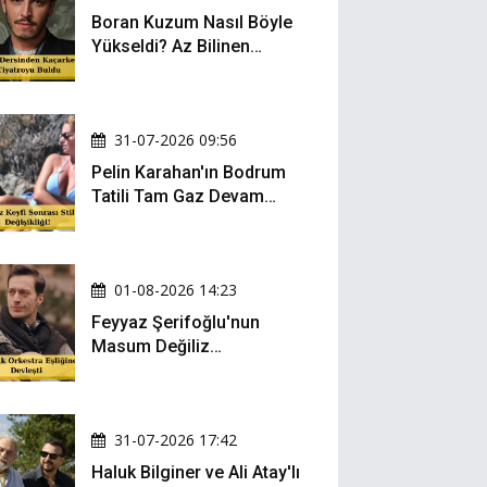
Boran Kuzum Nasıl Böyle
Yükseldi? Az Bilinen
Kariyer Yolculuğu
31-07-2026 09:56
Pelin Karahan'ın Bodrum
Tatili Tam Gaz Devam
Ediyor! Şezlong Keyfi ve
Şıklığıyla Göz Doldurdu!
01-08-2026 14:23
Feyyaz Şerifoğlu'nun
Masum Değiliz
Performansı Sosyal
Medyada Yeniden Gündem
Oldu
31-07-2026 17:42
Haluk Bilginer ve Ali Atay'lı