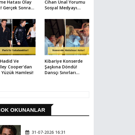
me Hatası Olay
Cihan Ünal Yorumu
! Gerçek Sonra
Sosyal Medyayı
ı
Karıştırdı
 Hadid Ve
Kibariye Konserde
ley Cooper'dan
Şaşkına Döndü!
 Yüzük Hamlesi!
Dansçı Sınırları
Zorladı
ÇOK OKUNANLAR
31-07-2026 16:31