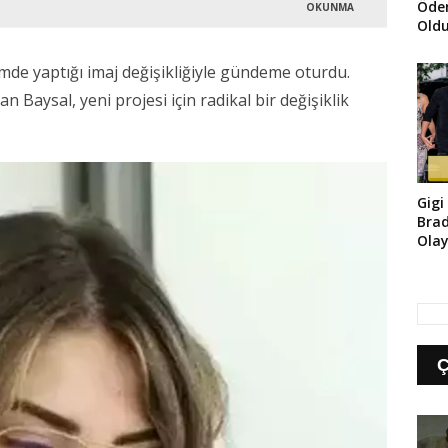
Öde
OKUNMA
Oldu
Çıkt
mde yaptığı imaj değişikliğiyle gündeme oturdu.
n Baysal, yeni projesi için radikal bir değişiklik
Gigi
Brad
Olay