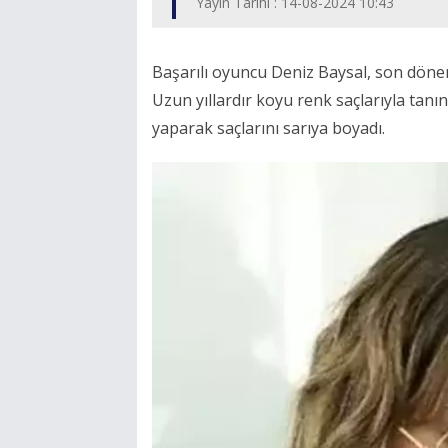
Yayın Tarihi : 14-08-2024 10:43
Başarılı oyuncu Deniz Baysal, son döne
Uzun yıllardır koyu renk saçlarıyla tanına
yaparak saçlarını sarıya boyadı.