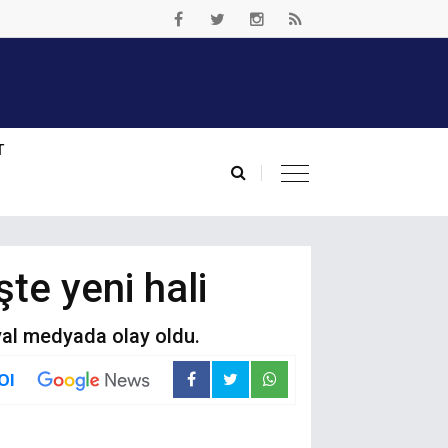
T
şte yeni hali
yal medyada olay oldu.
Ol