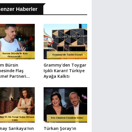
enzer Haberler
em Bürsin
Grammy'den Toygar
esinde Flaş
Işıklı Kararı! Türkiye
şme! Partneri
Ayağa Kalktı
rttı
nay Sarıkaya'nın
Türkan Şoray'ın