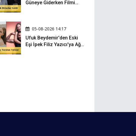
Güneye Giderken Filmi
Sete Çıktı
05-08-2026 14:17
Ufuk Beydemir'den Eski
Eşi İpek Filiz Yazıcı'ya Ağır
Gönderme: "Attan İnip
Eşeğe..."