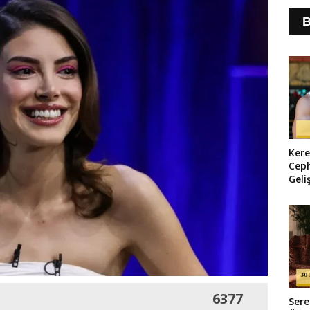
B
Ker
Ceph
Geli
Şaşı
6377
Sere