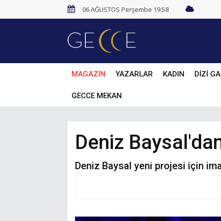
06 AĞUSTOS Perşembe 19:58
MAGAZİN
YAZARLAR
KADIN
DİZİ GA
GECCE MEKAN
Deniz Baysal'dan 
Deniz Baysal yeni projesi için i