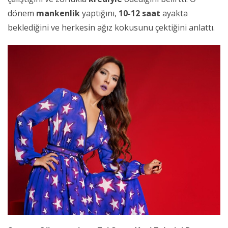
dönem
mankenlik
yaptığını,
10-12 saat
ayakta
beklediğini ve herkesin ağız kokusunu çektiğini anlattı.