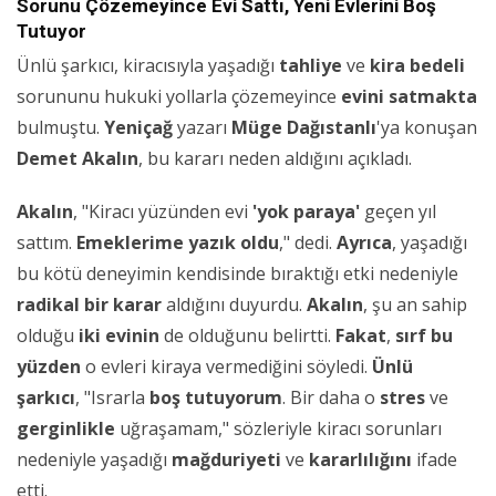
Sorunu Çözemeyince Evi Sattı, Yeni Evlerini Boş
Tutuyor
Ünlü şarkıcı, kiracısıyla yaşadığı
tahliye
ve
kira bedeli
sorununu hukuki yollarla çözemeyince
evini satmakta
bulmuştu.
Yeniçağ
yazarı
Müge Dağıstanlı
'ya konuşan
Demet Akalın
, bu kararı neden aldığını açıkladı.
Akalın
, "Kiracı yüzünden evi
'yok paraya'
geçen yıl
sattım.
Emeklerime yazık oldu
," dedi.
Ayrıca
, yaşadığı
bu kötü deneyimin kendisinde bıraktığı etki nedeniyle
radikal bir karar
aldığını duyurdu.
Akalın
, şu an sahip
olduğu
iki evinin
de olduğunu belirtti.
Fakat
,
sırf bu
yüzden
o evleri kiraya vermediğini söyledi.
Ünlü
şarkıcı
, "Israrla
boş tutuyorum
. Bir daha o
stres
ve
gerginlikle
uğraşamam," sözleriyle kiracı sorunları
nedeniyle yaşadığı
mağduriyeti
ve
kararlılığını
ifade
etti.