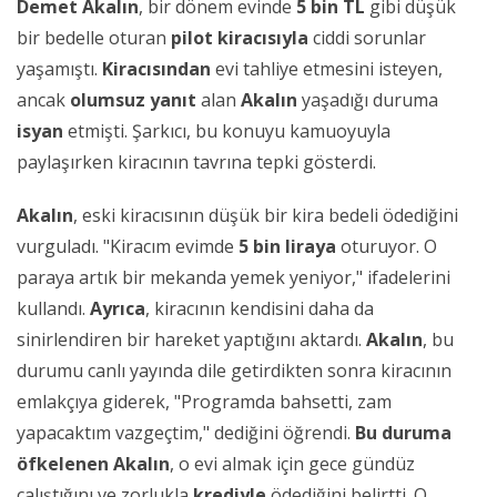
Demet Akalın
, bir dönem evinde
5 bin TL
gibi düşük
bir bedelle oturan
pilot kiracısıyla
ciddi sorunlar
yaşamıştı.
Kiracısından
evi tahliye etmesini isteyen,
ancak
olumsuz yanıt
alan
Akalın
yaşadığı duruma
isyan
etmişti. Şarkıcı, bu konuyu kamuoyuyla
paylaşırken kiracının tavrına tepki gösterdi.
Akalın
, eski kiracısının düşük bir kira bedeli ödediğini
vurguladı. "Kiracım evimde
5 bin liraya
oturuyor. O
paraya artık bir mekanda yemek yeniyor," ifadelerini
kullandı.
Ayrıca
, kiracının kendisini daha da
sinirlendiren bir hareket yaptığını aktardı.
Akalın
, bu
durumu canlı yayında dile getirdikten sonra kiracının
emlakçıya giderek, "Programda bahsetti, zam
yapacaktım vazgeçtim," dediğini öğrendi.
Bu duruma
öfkelenen
Akalın
, o evi almak için gece gündüz
çalıştığını ve zorlukla
krediyle
ödediğini belirtti. O