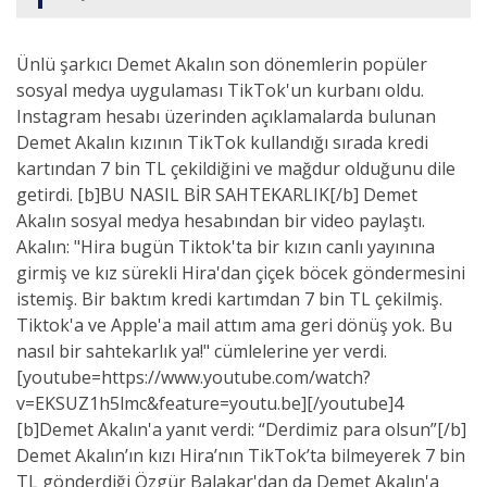
Ünlü şarkıcı Demet Akalın son dönemlerin popüler
sosyal medya uygulaması TikTok'un kurbanı oldu.
Instagram hesabı üzerinden açıklamalarda bulunan
Demet Akalın kızının TikTok kullandığı sırada kredi
kartından 7 bin TL çekildiğini ve mağdur olduğunu dile
getirdi. [b]BU NASIL BİR SAHTEKARLIK[/b] Demet
Akalın sosyal medya hesabından bir video paylaştı.
Akalın: "Hira bugün Tiktok'ta bir kızın canlı yayınına
girmiş ve kız sürekli Hira'dan çiçek böcek göndermesini
istemiş. Bir baktım kredi kartımdan 7 bin TL çekilmiş.
Tiktok'a ve Apple'a mail attım ama geri dönüş yok. Bu
nasıl bir sahtekarlık ya!" cümlelerine yer verdi.
[youtube=https://www.youtube.com/watch?
v=EKSUZ1h5lmc&feature=youtu.be][/youtube]4
[b]Demet Akalın'a yanıt verdi: “Derdimiz para olsun”[/b]
Demet Akalın’ın kızı Hira’nın TikTok’ta bilmeyerek 7 bin
TL gönderdiği Özgür Balakar'dan da Demet Akalın'a