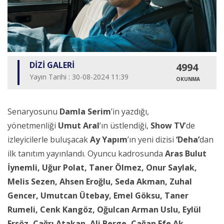
DİZİ GALERİ
4994
Yayın Tarihi : 30-08-2024 11:39
OKUNMA
Senaryosunu
Damla Serim
’in yazdığı,
yönetmenliği
Umut Aral
’ın üstlendiği,
Show TV
’de
izleyicilerle buluşacak
Ay Yapım
’ın yeni dizisi
‘Deha’
dan
ilk tanıtım yayınlandı. Oyuncu kadrosunda
Aras Bulut
İynemli, Uğur Polat, Taner Ölmez, Onur Saylak,
Melis Sezen, Ahsen Eroğlu, Seda Akman, Zuhal
Gencer, Umutcan Ütebay, Emel Göksu, Taner
Rumeli, Cenk Kangöz, Oğulcan Arman Uslu, Eylül
Ersöz, Çağrı Atakan, Ali Berge, Çağan Efe Ak,