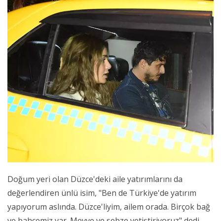
Doğum yeri olan Düzce'deki aile yatırımlarını da
değerlendiren ünlü isim, "Ben de Türkiye'de yatırım
yapıyorum aslında. Düzce'liyim, ailem orada. Birçok bağ
ve bahçemiz var. Meyve ve sebze yetiştiriyoruz" dedi.