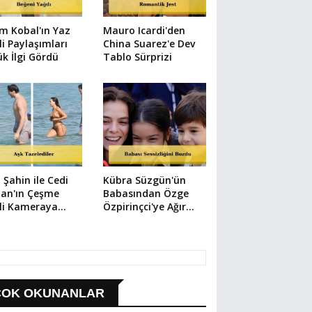
m Kobal'ın Yaz
Mauro Icardi'den
li Paylaşımları
China Suarez'e Dev
k İlgi Gördü
Tablo Sürprizi
 Şahin ile Cedi
Kübra Süzgün'ün
an'ın Çeşme
Babasından Özge
li Kameraya
Özpirinçci'ye Ağır
ıdı
Suçlama
ÇOK OKUNANLAR