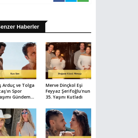
enzer Haberler
ş Arduç ve Tolga
Merve Dinçkol Eşi
taş'ın Spor
Feyyaz Şerifoğlu'nun
laşımı Gündem
35. Yaşını Kutladı
u