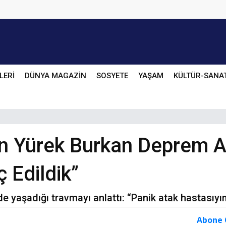
LERİ
DÜNYA MAGAZİN
SOSYETE
YAŞAM
KÜLTÜR-SANA
n Yürek Burkan Deprem An
ç Edildik”
 yaşadığı travmayı anlattı: “Panik atak hastasıyım
Abone 