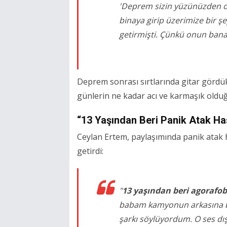
'Deprem sizin yüzünüzden ol
binaya girip üzerimize bir ş
getirmişti. Çünkü onun bana ı
Deprem sonrası sırtlarında gitar gördükle
günlerin ne kadar acı ve karmaşık olduğ
“13 Yaşından Beri Panik Atak Ha
Ceylan Ertem, paylaşımında panik atak ha
getirdi:
"
13 yaşından beri agorafob
babam kamyonun arkasına bir
şarkı söylüyordum. O ses dı