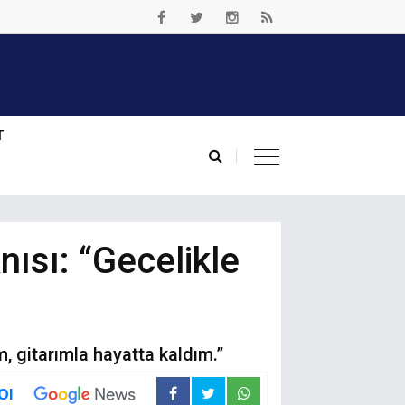
T
ısı: “Gecelikle
, gitarımla hayatta kaldım.”
Ol