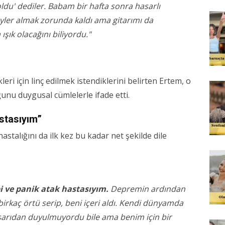
du' dediler. Babam bir hafta sonra hasarlı
eyler almak zorunda kaldı ama gitarımı da
şık olacağını biliyordu."
ri için linç edilmek istendiklerini belirten Ertem, o
unu duygusal cümlelerle ifade etti.
stasıyım”
stalığını da ilk kez bu kadar net şekilde dile
i ve panik atak hastasıyım.
Depremin ardından
kaç örtü serip, beni içeri aldı. Kendi dünyamda
şarıdan duyulmuyordu bile ama benim için bir