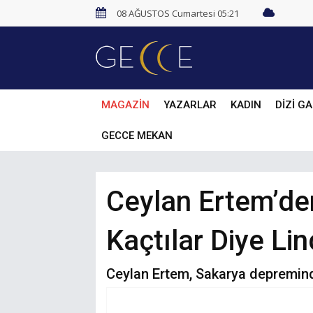
08 AĞUSTOS Cumartesi 05:21
MAGAZİN
YAZARLAR
KADIN
DİZİ GA
GECCE MEKAN
Ceylan Ertem’de
Kaçtılar Diye Lin
Ceylan Ertem, Sakarya depreminde