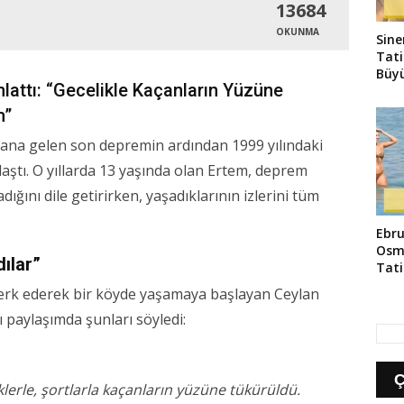
13684
OKUNMA
Sine
Tati
Büyü
lattı: “Gecelikle Kaçanların Yüzüne
m”
dana gelen son depremin ardından 1999 yılındaki
laştı. O yıllarda 13 yaşında olan Ertem, deprem
ığını dile getirirken, yaşadıklarının izlerini tüm
Ebru
Osm
dılar”
Tati
Yans
erk ederek bir köyde yaşamaya başlayan Ceylan
 paylaşımda şunları söyledi:
erle, şortlarla kaçanların yüzüne tükürüldü.