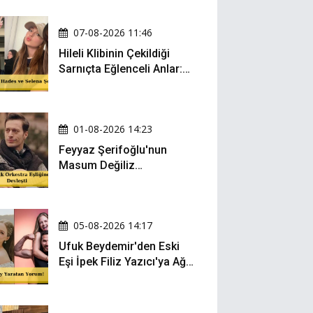
07-08-2026 11:46
Hileli Klibinin Çekildiği
Sarnıçta Eğlenceli Anlar:
Zeynep Oktay ve Sueda
Uluca Viral Oldu!
01-08-2026 14:23
Feyyaz Şerifoğlu'nun
Masum Değiliz
Performansı Sosyal
Medyada Yeniden Gündem
Oldu
05-08-2026 14:17
Ufuk Beydemir'den Eski
Eşi İpek Filiz Yazıcı'ya Ağır
Gönderme: "Attan İnip
Eşeğe..."