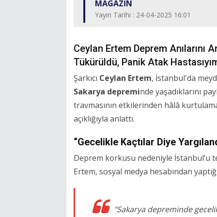
MAGAZİN
Yayın Tarihi : 24-04-2025 16:01
Ceylan Ertem Deprem Anılarını An
Tükürüldü, Panik Atak Hastasıyı
Şarkıcı
Ceylan Ertem
, İstanbul'da mey
Sakarya depremi
nde yaşadıklarını pay
travmasının etkilerinden hâlâ kurtulamad
açıklığıyla anlattı.
“Gecelikle Kaçtılar Diye Yargılan
Deprem korkusu nedeniyle İstanbul’u t
Ertem, sosyal medya hesabından yaptığı
"Sakarya depreminde gecelikl