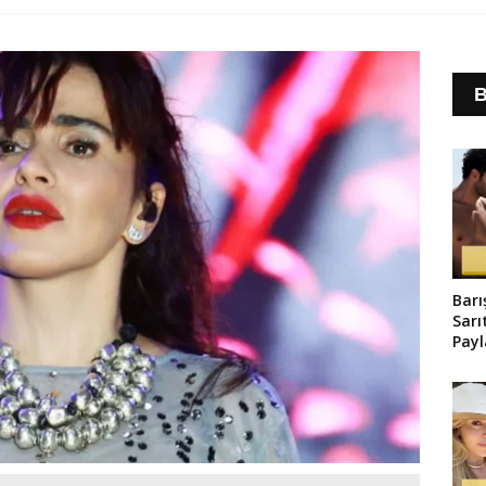
B
Barı
Sarı
Pay
Old